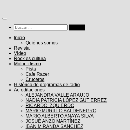
Saltar
al
contenido
Buscar:
Inicio
Quiénes somos
Revista
Video
Rock es cultura
Motociclismo
Pista
Cafe Racer
Cruceros
Histórico de programas de radio
Acreditaciones
ALEJANDRA VALLE ARAUJO
NADIA PATRICIA LÓPEZ GUTIERREZ
RICARDO IZQUIERDO
MARIO MURILLO BALDENEGRO
MARIO ALBERTO ANAYA SILVA
JOSUÉ ANZO MARTÍNEZ
IBAN MIRANDA SÁNCHEZ