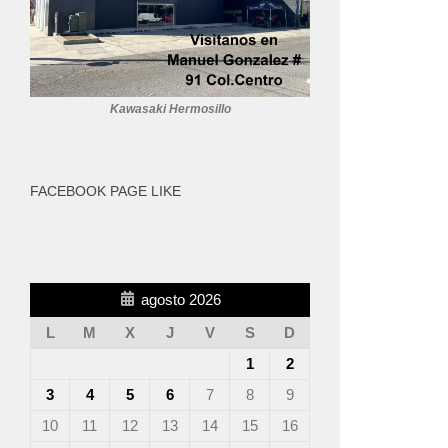
Kawasaki Hermosillo
FACEBOOK PAGE LIKE
agosto 2026
L
M
X
J
V
S
D
1
2
3
4
5
6
7
8
9
10
11
12
13
14
15
16