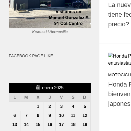
La nueva
tiene f
precio?
Kawasaki Hermosillo
FACEBOOK PAGE LIKE
MOTOCICL
Honda P
enero 2025
bienven
L
M
X
J
V
S
D
japone
1
2
3
4
5
6
7
8
9
10
11
12
13
14
15
16
17
18
19