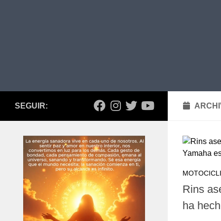
SEGUIR:
ARCHI
MOTOCICL
Rins as
ha hech