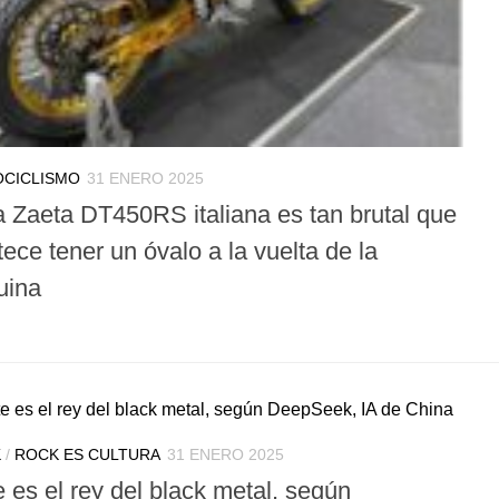
CICLISMO
31 ENERO 2025
a Zaeta DT450RS italiana es tan brutal que
ece tener un óvalo a la vuelta de la
uina
K
/
ROCK ES CULTURA
31 ENERO 2025
 es el rey del black metal, según