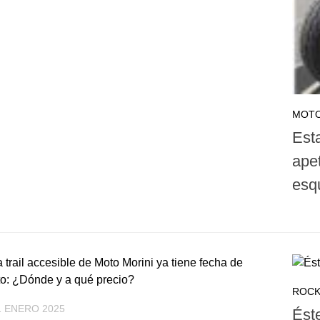
MOTO
Est
apet
esq
ROC
1 ENERO 2025
Éste