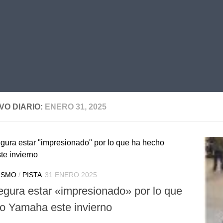
VO DIARIO:
ENERO 31, 2025
ISMO
/
PISTA
31 ENERO 2025
egura estar «impresionado» por lo que
o Yamaha este invierno