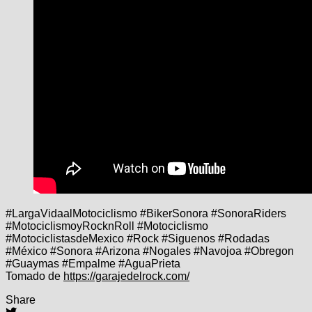
#LargaVidaalMotociclismo #BikerSonora #SonoraRiders
#MotociclismoyRocknRoll #Motociclismo
#MotociclistasdeMexico #Rock #Siguenos #Rodadas
#México #Sonora #Arizona #Nogales #Navojoa #Obregon
#Guaymas #Empalme #AguaPrieta
Tomado de
https://garajedelrock.com/
Share