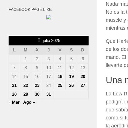
Nada más 
FACEBOOK PAGE LIKE
No es la 
muscle y 
mientras 
julio 2025
Que Harle
de los do
L
M
X
J
V
S
D
mano. El 
1
2
3
4
5
6
llevarte 
7
8
9
10
11
12
13
14
15
16
17
18
19
20
Una m
21
22
23
24
25
26
27
La Low Ri
28
29
30
31
pedigrí, 
« Mar
Ago »
que sabía
como si f
la aerodi