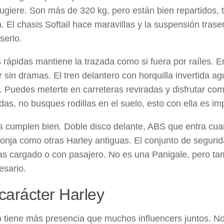
ugiere. Son más de 320 kg, pero están bien repartidos, ta
a. El chasis Softail hace maravillas y la suspensión trase
 serlo.
 rápidas mantiene la trazada como si fuera por raíles. 
r sin dramas. El tren delantero con horquilla invertida a
. Puedes meterte en carreteras reviradas y disfrutar como
das, no busques rodillas en el suelo, esto con ella es im
s cumplen bien. Doble disco delante, ABS que entra cua
onja como otras Harley antiguas. El conjunto de segurid
s cargado o con pasajero. No es una Panigale, pero tam
esario.
carácter Harley
 tiene más presencia que muchos influencers juntos. No 