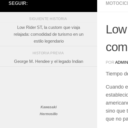
SEGUIR:
MOTOCIC
SIGUIENTE HISTORIA
Low 
Low Rider ST, la custom que viaja
relajada: comodidad de turismo en un
estilo legendario
como
HISTORIA PREVIA
George M. Hendee y el legado Indian
POR
ADMIN
Tiempo de
Cuando en
estableci
americano
Kawasaki
sino que 
Hermosillo
que no pa