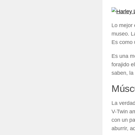
Lo mejor 
museo. La
Es como u
Es una mo
forajido 
saben, la
Múscu
La verdad
V-Twin am
con un pa
aburrir, 