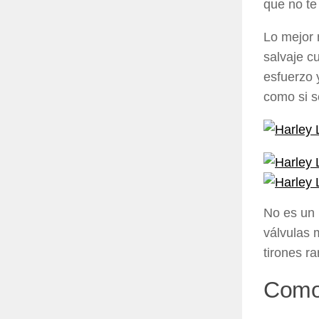
que no te 
Lo mejor 
salvaje c
esfuerzo 
como si s
No es un 
válvulas 
tirones r
Comod