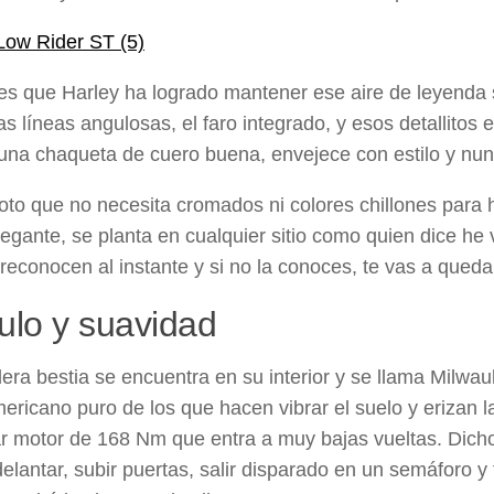
es que Harley ha logrado mantener ese aire de leyenda s
s líneas angulosas, el faro integrado, y esos detallito
na chaqueta de cuero buena, envejece con estilo y nu
to que no necesita cromados ni colores chillones para 
elegante, se planta en cualquier sitio como quien dice h
 reconocen al instante y si no la conoces, te vas a que
lo y suavidad
era bestia se encuentra en su interior y se llama Milwau
ericano puro de los que hacen vibrar el suelo y erizan 
r motor de 168 Nm que entra a muy bajas vueltas. Dicho
adelantar, subir puertas, salir disparado en un semáforo 