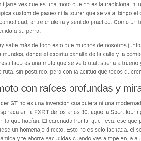
fijarte ves que es una moto que no es la tradicional ni u
típica custom de paseo ni la tourer que se va al bingo e
comodidad, entre chulería y sentido práctico. Como un t
cuida a su perro.
y sabe más de todo esto que muchos de nosotros juntos
s mundos, donde el espíritu canalla de la calle y la como
resultado es una moto que se ve brutal, suena a trueno y
de ruta, sin postureo, pero con la actitud que todos quer
oto con raíces profundas y mira
der ST no es una invención cualquiera ni una modernad
inspirada en la FXRT de los años 80, aquella Sport touri
n lo que hacían. El carenado frontal que lleva, ese que 
uese un homenaje directo. Esto no es solo fachada, el 
námica y te ahorra sacudidas cuando vas a tope en la au