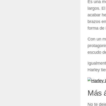
Es una mo
largos. E
acabar he
brazos en
forma de 
Con un ma
protagoni
escudo de
Igualment
Harley ti
Más á
No te dej