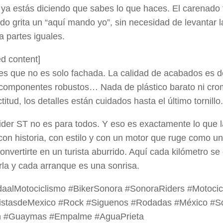
 ya estás diciendo que sabes lo que haces. El carenado f
o grita un “aquí mando yo”, sin necesidad de levantar l
 partes iguales.
d content]
es que no es solo fachada. La calidad de acabados es de
componentes robustos… Nada de plástico barato ni cro
titud, los detalles están cuidados hasta el último tornillo.
der ST no es para todos. Y eso es exactamente lo que 
 con historia, con estilo y con un motor que ruge como un
convertirte en un turista aburrido. Aquí cada kilómetro s
rla y cada arranque es una sonrisa.
daalMotociclismo #BikerSonora #SonoraRiders #Motocic
listasdeMexico #Rock #Siguenos #Rodadas #México #S
 #Guaymas #Empalme #AguaPrieta