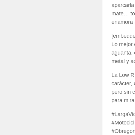
aparcarla
mate… tod
enamora a
[embedde
Lo mejor 
aguanta, 
metal y ac
La Low Ri
carácter,
pero sin 
para mira
#LargaVi
#Motocic
#Obregon