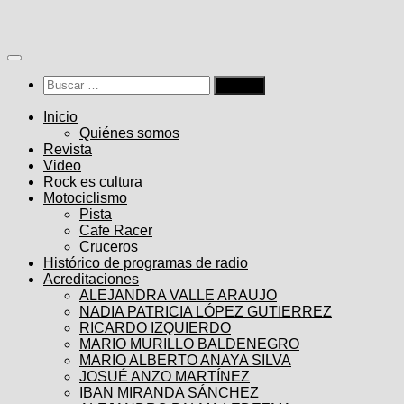
Saltar
al
contenido
Buscar:
Inicio
Quiénes somos
Revista
Video
Rock es cultura
Motociclismo
Pista
Cafe Racer
Cruceros
Histórico de programas de radio
Acreditaciones
ALEJANDRA VALLE ARAUJO
NADIA PATRICIA LÓPEZ GUTIERREZ
RICARDO IZQUIERDO
MARIO MURILLO BALDENEGRO
MARIO ALBERTO ANAYA SILVA
JOSUÉ ANZO MARTÍNEZ
IBAN MIRANDA SÁNCHEZ