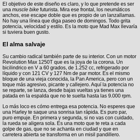
El objetivo de este diseño es claro, y lo que pretende es ser
una
muscle bike
futurista. Mira ese frontal, los neumáticos
anchos, ese escape doble que es propio de un lanzallamas.
No hay una línea que diga paseo de domingos. Todo grita
potencia, velocidad y estilo. Es la moto que Mad Max llevaría
si tuviera buen gusto.
El alma salvaje
Su cambio radical también parte de su interior. Con un motor
Revolution Max 1250T que es la joya de la corona. Un
bicilindrico en V a 60 grados, de 1.252 cc, refrigerado por
líquido y con 121 CV y 127 Nm de par motor. Es el mismo
bloque de una vieja conocida, la Pan America, pero con un
toque más agresivo, picante y callejero. Aquí la potencia no
se reparte, se lanza, desde bajas vueltas ya tienes una
patada en la espalda que no te suelta hasta las 9.000 rpm.
Lo más loco es cómo entrega esa potencia. No esperes que
una Harley te saque una sonrisa tan rápida. Es puro par,
puro empuje. En primera y segunda, si no vas con cuidado,
la rueda se aligera sola. Es una moto que te reta a cada
golpe de gas, que no se achanta en ciudad y que en
carretera abierta se transforma en un misil pandillero.