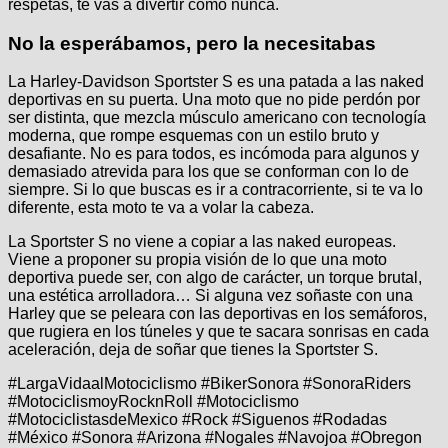
respetas, te vas a divertir como nunca.
No la esperábamos, pero la necesitabas
La Harley-Davidson Sportster S es una patada a las naked
deportivas en su puerta. Una moto que no pide perdón por
ser distinta, que mezcla músculo americano con tecnología
moderna, que rompe esquemas con un estilo bruto y
desafiante. No es para todos, es incómoda para algunos y
demasiado atrevida para los que se conforman con lo de
siempre. Si lo que buscas es ir a contracorriente, si te va lo
diferente, esta moto te va a volar la cabeza.
La Sportster S no viene a copiar a las naked europeas.
Viene a proponer su propia visión de lo que una moto
deportiva puede ser, con algo de carácter, un torque brutal,
una estética arrolladora… Si alguna vez soñaste con una
Harley que se peleara con las deportivas en los semáforos,
que rugiera en los túneles y que te sacara sonrisas en cada
aceleración, deja de soñar que tienes la Sportster S.
#LargaVidaalMotociclismo #BikerSonora #SonoraRiders
#MotociclismoyRocknRoll #Motociclismo
#MotociclistasdeMexico #Rock #Siguenos #Rodadas
#México #Sonora #Arizona #Nogales #Navojoa #Obregon