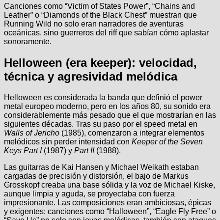
Canciones como “Victim of States Power”, “Chains and
Leather” o “Diamonds of the Black Chest” muestran que
Running Wild no solo eran narradores de aventuras
oceánicas, sino guerreros del riff que sabían cómo aplastar
sonoramente.
Helloween (era keeper): velocidad,
técnica y agresividad melódica
Helloween es considerada la banda que definió el power
metal europeo moderno, pero en los años 80, su sonido era
considerablemente más pesado que el que mostrarían en las
siguientes décadas. Tras su paso por el speed metal en
Walls of Jericho
(1985), comenzaron a integrar elementos
melódicos sin perder intensidad con
Keeper of the Seven
Keys Part I
(1987) y
Part II
(1988).
Las guitarras de Kai Hansen y Michael Weikath estaban
cargadas de precisión y distorsión, el bajo de Markus
Grosskopf creaba una base sólida y la voz de Michael Kiske,
aunque limpia y aguda, se proyectaba con fuerza
impresionante. Las composiciones eran ambiciosas, épicas
y exigentes: canciones como “Halloween”, “Eagle Fly Free” o