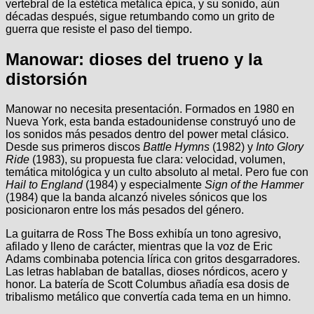
vertebral de la estética metálica épica, y su sonido, aún
décadas después, sigue retumbando como un grito de
guerra que resiste el paso del tiempo.
Manowar: dioses del trueno y la
distorsión
Manowar no necesita presentación. Formados en 1980 en
Nueva York, esta banda estadounidense construyó uno de
los sonidos más pesados dentro del power metal clásico.
Desde sus primeros discos
Battle Hymns
(1982) y
Into Glory
Ride
(1983), su propuesta fue clara: velocidad, volumen,
temática mitológica y un culto absoluto al metal. Pero fue con
Hail to England
(1984) y especialmente
Sign of the Hammer
(1984) que la banda alcanzó niveles sónicos que los
posicionaron entre los más pesados del género.
La guitarra de Ross The Boss exhibía un tono agresivo,
afilado y lleno de carácter, mientras que la voz de Eric
Adams combinaba potencia lírica con gritos desgarradores.
Las letras hablaban de batallas, dioses nórdicos, acero y
honor. La batería de Scott Columbus añadía esa dosis de
tribalismo metálico que convertía cada tema en un himno.