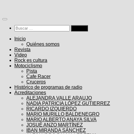
Saltar
al
contenido
Buscar:
Inicio
Quiénes somos
Revista
Video
Rock es cultura
Motociclismo
Pista
Cafe Racer
Cruceros
Histórico de programas de radio
Acreditaciones
ALEJANDRA VALLE ARAUJO
NADIA PATRICIA LÓPEZ GUTIERREZ
RICARDO IZQUIERDO
MARIO MURILLO BALDENEGRO
MARIO ALBERTO ANAYA SILVA
JOSUÉ ANZO MARTÍNEZ
IBAN MIRANDA SÁNCHEZ