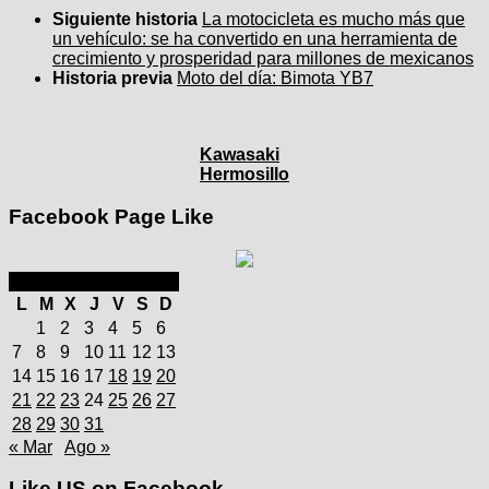
Siguiente historia
La motocicleta es mucho más que
un vehículo: se ha convertido en una herramienta de
crecimiento y prosperidad para millones de mexicanos
Historia previa
Moto del día: Bimota YB7
Kawasaki
Hermosillo
Facebook Page Like
julio 2025
L
M
X
J
V
S
D
1
2
3
4
5
6
7
8
9
10
11
12
13
14
15
16
17
18
19
20
21
22
23
24
25
26
27
28
29
30
31
« Mar
Ago »
Like US on Facebook