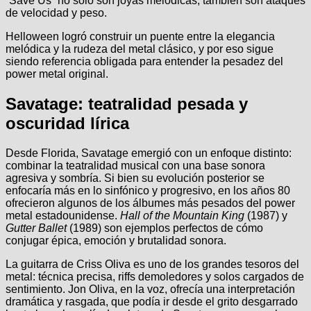
“Save Us” no solo son joyas melódicas, también son ataques
de velocidad y peso.
Helloween logró construir un puente entre la elegancia
melódica y la rudeza del metal clásico, y por eso sigue
siendo referencia obligada para entender la pesadez del
power metal original.
Savatage: teatralidad pesada y
oscuridad lírica
Desde Florida, Savatage emergió con un enfoque distinto:
combinar la teatralidad musical con una base sonora
agresiva y sombría. Si bien su evolución posterior se
enfocaría más en lo sinfónico y progresivo, en los años 80
ofrecieron algunos de los álbumes más pesados del power
metal estadounidense.
Hall of the Mountain King
(1987) y
Gutter Ballet
(1989) son ejemplos perfectos de cómo
conjugar épica, emoción y brutalidad sonora.
La guitarra de Criss Oliva es uno de los grandes tesoros del
metal: técnica precisa, riffs demoledores y solos cargados de
sentimiento. Jon Oliva, en la voz, ofrecía una interpretación
dramática y rasgada, que podía ir desde el grito desgarrado