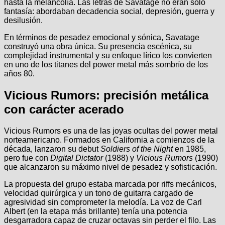
hasta la melancolía. Las letras de Savatage no eran solo
fantasía: abordaban decadencia social, depresión, guerra y
desilusión.
En términos de pesadez emocional y sónica, Savatage
construyó una obra única. Su presencia escénica, su
complejidad instrumental y su enfoque lírico los convierten
en uno de los titanes del power metal más sombrío de los
años 80.
Vicious Rumors: precisión metálica
con carácter acerado
Vicious Rumors es una de las joyas ocultas del power metal
norteamericano. Formados en California a comienzos de la
década, lanzaron su debut
Soldiers of the Night
en 1985,
pero fue con
Digital Dictator
(1988) y
Vicious Rumors
(1990)
que alcanzaron su máximo nivel de pesadez y sofisticación.
La propuesta del grupo estaba marcada por riffs mecánicos,
velocidad quirúrgica y un tono de guitarra cargado de
agresividad sin comprometer la melodía. La voz de Carl
Albert (en la etapa más brillante) tenía una potencia
desgarradora capaz de cruzar octavas sin perder el filo. Las