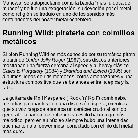
Manowar se autoproclamó como la banda “más ruidosa del
mundo” y no fue una exageración: su devoción por el metal
como religión se tradujo en uno de los sonidos más
contundentes del power metal ochentero.
Running Wild: piratería con colmillos
metálicos
Si bien Running Wild es más conocido por su temática pirata
a partir de
Under Jolly Roger
(1987), sus discos anteriores
mostraban una fuerza cercana al speed y al heavy clásico.
Gates to Purgatory
(1984) y
Branded and Exiled
(1985) son
álbumes llenos de riffs mordaces, coros amenazantes y una
estructura compositiva que se balancea entre la épica y la
rabia.
La guitarra de Rolf Kasparek (“Rock ‘n’ Rolf”) combinaba
melodías galopantes con una distorsión áspera, mientras
que su voz rasgada aportaba un carácter crudo al sonido
general. La banda fue puliendo su estilo hacia algo más
melódico, pero en su núcleo siempre hubo una intensidad
que mantenía al power metal conectado con el filo del metal
más duro.