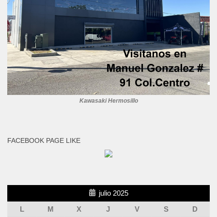
Kawasaki Hermosillo
FACEBOOK PAGE LIKE
julio 2025
L
M
X
J
V
S
D