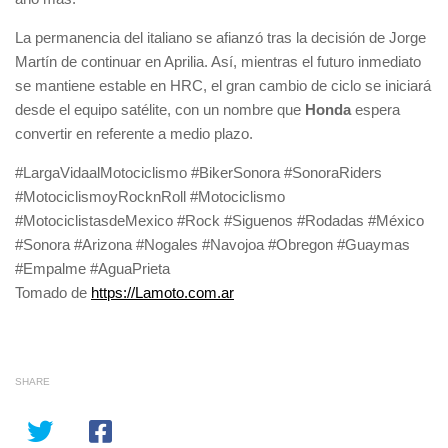
La permanencia del italiano se afianzó tras la decisión de Jorge
Martín de continuar en Aprilia. Así, mientras el futuro inmediato
se mantiene estable en HRC, el gran cambio de ciclo se iniciará
desde el equipo satélite, con un nombre que
Honda
espera
convertir en referente a medio plazo.
#LargaVidaalMotociclismo #BikerSonora #SonoraRiders
#MotociclismoyRocknRoll #Motociclismo
#MotociclistasdeMexico #Rock #Siguenos #Rodadas #México
#Sonora #Arizona #Nogales #Navojoa #Obregon #Guaymas
#Empalme #AguaPrieta
Tomado de
https://Lamoto.com.ar
SHARE