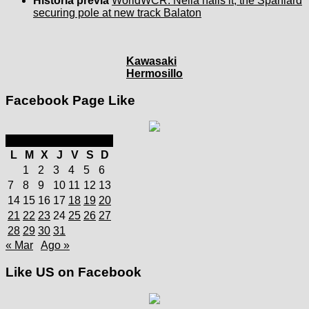
Historia previa
WorldWCR: Neila nails it, the Spaniard
securing pole at new track Balaton
Kawasaki
Hermosillo
Facebook Page Like
julio 2025
L
M
X
J
V
S
D
1
2
3
4
5
6
7
8
9
10
11
12
13
14
15
16
17
18
19
20
21
22
23
24
25
26
27
28
29
30
31
« Mar
Ago »
Like US on Facebook