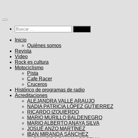
Saltar
al
contenido
Buscar:
Inicio
Quiénes somos
Revista
Video
Rock es cultura
Motociclismo
Pista
Cafe Racer
Cruceros
Histórico de programas de radio
Acreditaciones
ALEJANDRA VALLE ARAUJO
NADIA PATRICIA LÓPEZ GUTIERREZ
RICARDO IZQUIERDO
MARIO MURILLO BALDENEGRO
MARIO ALBERTO ANAYA SILVA
JOSUÉ ANZO MARTÍNEZ
IBAN MIRANDA SÁNCHEZ