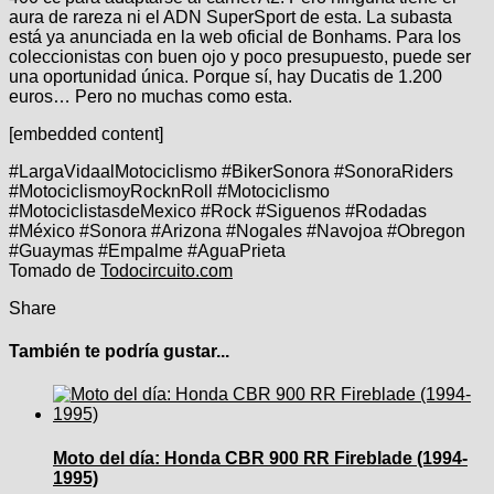
aura de rareza ni el ADN SuperSport de esta. La subasta
está ya anunciada en la web oficial de Bonhams. Para los
coleccionistas con buen ojo y poco presupuesto, puede ser
una oportunidad única. Porque sí, hay Ducatis de 1.200
euros… Pero no muchas como esta.
[embedded content]
#LargaVidaalMotociclismo #BikerSonora #SonoraRiders
#MotociclismoyRocknRoll #Motociclismo
#MotociclistasdeMexico #Rock #Siguenos #Rodadas
#México #Sonora #Arizona #Nogales #Navojoa #Obregon
#Guaymas #Empalme #AguaPrieta
Tomado de
Todocircuito.com
Share
También te podría gustar...
Moto del día: Honda CBR 900 RR Fireblade (1994-
1995)