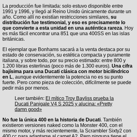
La producción fue limitada: solo estuvo disponible entre
1991 y 1996, y llegó al Reino Unido únicamente durante un
año. Como allí no existían restricciones similares,
su
distribución fue testimonial, y eso es precisamente lo
que convierte a esta unidad en una auténtica rareza
. Hoy
es más fácil encontrar una 851 que una 400SS en las islas
británicas.
El ejemplar que Bonhams sacará a la venta destaca por su
estado de conservación, su estética compacta y puramente
italiana, y sobre todo, por su precio estimado: entre 800 y
1.200 libras esterlinas (poco más de 1.300 euros).
Una cifra
bajísima para una Ducati clásica con motor bicilíndrico
en L
, aunque evidentemente la potencia no es su punto
fuerte. Pero como pieza de colección, difícilmente se puede
pedir más por menos.
Leer también:
El mítico Troy Bayliss prueba la
Ducati Panigale V4 S 2025 y alucina: «Pretty
damn good»
No fue la única 400 en la historia de Ducati
. También
existieron versiones naked como la Monster 400, con el
mismo motor, y más recientemente, la Scrambler Sixty2 con
400 cc para adaptarse al carnet A2. Pero ninguna tiene el