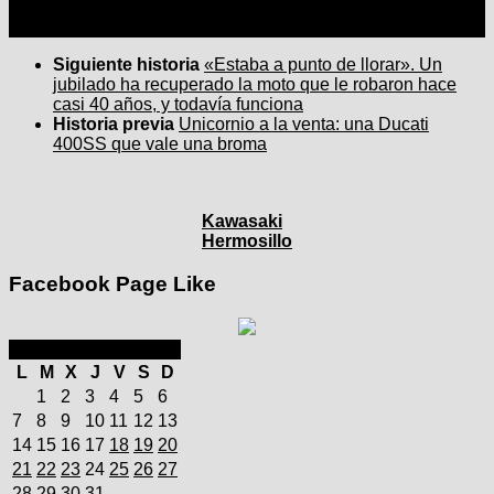
Siguiente historia
«Estaba a punto de llorar». Un
jubilado ha recuperado la moto que le robaron hace
casi 40 años, y todavía funciona
Historia previa
Unicornio a la venta: una Ducati
400SS que vale una broma
Kawasaki
Hermosillo
Facebook Page Like
julio 2025
L
M
X
J
V
S
D
1
2
3
4
5
6
7
8
9
10
11
12
13
14
15
16
17
18
19
20
21
22
23
24
25
26
27
28
29
30
31