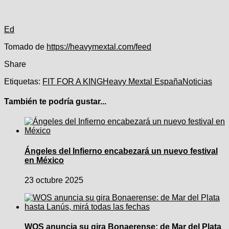
Ed
Navegación
Tomado de
https://heavymextal.com/feed
de
Share
entradas
Etiquetas:
FIT FOR A KING
Heavy Mextal España
Noticias
También te podría gustar...
Ángeles del Infierno encabezará un nuevo festival
en México
23 octubre 2025
WOS anuncia su gira Bonaerense: de Mar del Plata