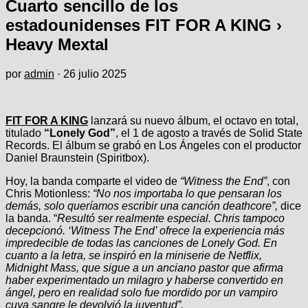
Cuarto sencillo de los
estadounidenses FIT FOR A KING ›
Heavy Mextal
por
admin
·
26 julio 2025
FIT FOR A KING
lanzará su nuevo álbum, el octavo en total,
titulado
“Lonely God”
, el 1 de agosto a través de Solid State
Records. El álbum se grabó en Los Ángeles con el productor
Daniel Braunstein (Spiritbox).
Hoy, la banda comparte el video de
“Witness the End”
, con
Chris Motionless:
“No nos importaba lo que pensaran los
demás, solo queríamos escribir una canción deathcore”,
dice
la banda. “
Resultó ser realmente especial. Chris tampoco
decepcionó. ‘Witness The End’ ofrece la experiencia más
impredecible de todas las canciones de Lonely God. En
cuanto a la letra, se inspiró en la miniserie de Netflix,
Midnight Mass, que sigue a un anciano pastor que afirma
haber experimentado un milagro y haberse convertido en
ángel, pero en realidad solo fue mordido por un vampiro
cuya sangre le devolvió la juventud”.