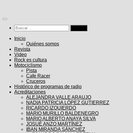
Saltar
al
contenido
Buscar:
Inicio
Quiénes somos
Revista
Video
Rock es cultura
Motociclismo
Pista
Cafe Racer
Cruceros
Histórico de programas de radio
Acreditaciones
ALEJANDRA VALLE ARAUJO
NADIA PATRICIA LÓPEZ GUTIERREZ
RICARDO IZQUIERDO
MARIO MURILLO BALDENEGRO
MARIO ALBERTO ANAYA SILVA
JOSUÉ ANZO MARTÍNEZ
IBAN MIRANDA SÁNCHEZ