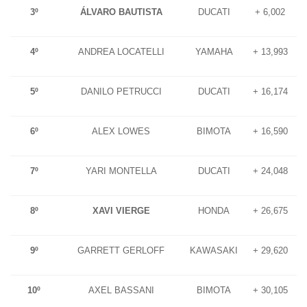
3º
ÁLVARO BAUTISTA
DUCATI
+ 6,002
4º
ANDREA LOCATELLI
YAMAHA
+ 13,993
5º
DANILO PETRUCCI
DUCATI
+ 16,174
6º
ALEX LOWES
BIMOTA
+ 16,590
7º
YARI MONTELLA
DUCATI
+ 24,048
8º
XAVI VIERGE
HONDA
+ 26,675
9º
GARRETT GERLOFF
KAWASAKI
+ 29,620
10º
AXEL BASSANI
BIMOTA
+ 30,105