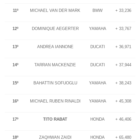
11º
MICHAEL VAN DER MARK
BMW
+ 33,236
12º
DOMINIQUE AEGERTER
YAMAHA
+ 33,767
13º
ANDREA IANNONE
DUCATI
+ 36,971
14º
TARRAN MACKENZIE
DUCATI
+ 37,944
15º
BAHATTIN SOFUOGLU
YAMAHA
+ 38,243
16º
MICHAEL RUBEN RINALDI
YAMAHA
+ 45,308
17º
TITO RABAT
HONDA
+ 46,406
18º
ZAQHWAN ZAIDI
HONDA
+ 65,480