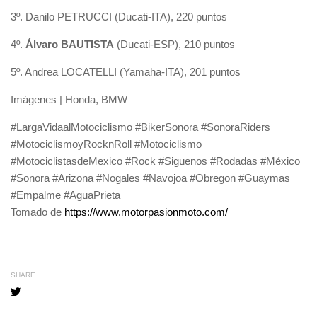
3º. Danilo PETRUCCI (Ducati-ITA), 220 puntos
4º.
Álvaro BAUTISTA
(Ducati-ESP), 210 puntos
5º. Andrea LOCATELLI (Yamaha-ITA), 201 puntos
Imágenes | Honda, BMW
#LargaVidaalMotociclismo #BikerSonora #SonoraRiders
#MotociclismoyRocknRoll #Motociclismo
#MotociclistasdeMexico #Rock #Siguenos #Rodadas #México
#Sonora #Arizona #Nogales #Navojoa #Obregon #Guaymas
#Empalme #AguaPrieta
Tomado de
https://www.motorpasionmoto.com/
SHARE