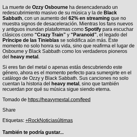
La muerte de
Ozzy Osbourne
ha desencadenado un
redescubrimiento masivo de su música y la de
Black
Sabbath
, con un aumento del
62% en streaming
que no
muestra signos de desaceleración. Mientras los fans nuevos
y antiguos inundan plataformas como
Spotify
para escuchar
clásicos como
“Crazy Train”
y
“Paranoid”
, el legado del
Príncipe de las Tinieblas
se solidifica aún más. Este
momento no solo honra su vida, sino que reafirma el lugar de
Osbourne y Black Sabbath como los verdaderos pioneros
del
heavy metal
.
Si eres fan del metal o apenas estás descubriendo este
género, ahora es el momento perfecto para sumergirte en el
catálogo de Ozzy y Black Sabbath. Sus canciones no solo
cuentan la historia del
heavy metal
, sino que también
recuerdan por qué su música sigue siendo eterna.
Navegación
Tomado de
https://heavymextal.com/feed
de
Share
entradas
Etiquetas:
+Rock
Noticias
últimas
También te podría gustar...