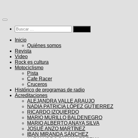
Saltar
al
contenido
Buscar:
Inicio
Quiénes somos
Revista
Video
Rock es cultura
Motociclismo
Pista
Cafe Racer
Cruceros
Histórico de programas de radio
Acreditaciones
ALEJANDRA VALLE ARAUJO
NADIA PATRICIA LÓPEZ GUTIERREZ
RICARDO IZQUIERDO
MARIO MURILLO BALDENEGRO
MARIO ALBERTO ANAYA SILVA
JOSUÉ ANZO MARTÍNEZ
IBAN MIRANDA SÁNCHEZ