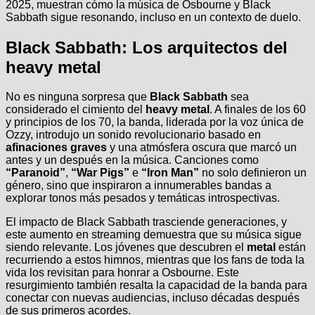
2025, muestran cómo la música de Osbourne y Black
Sabbath sigue resonando, incluso en un contexto de duelo.
Black Sabbath: Los arquitectos del
heavy metal
No es ninguna sorpresa que
Black Sabbath
sea
considerado el cimiento del
heavy metal
. A finales de los 60
y principios de los 70, la banda, liderada por la voz única de
Ozzy, introdujo un sonido revolucionario basado en
afinaciones graves
y una atmósfera oscura que marcó un
antes y un después en la música. Canciones como
“Paranoid”
,
“War Pigs”
e
“Iron Man”
no solo definieron un
género, sino que inspiraron a innumerables bandas a
explorar tonos más pesados y temáticas introspectivas.
El impacto de Black Sabbath trasciende generaciones, y
este aumento en streaming demuestra que su música sigue
siendo relevante. Los jóvenes que descubren el
metal
están
recurriendo a estos himnos, mientras que los fans de toda la
vida los revisitan para honrar a Osbourne. Este
resurgimiento también resalta la capacidad de la banda para
conectar con nuevas audiencias, incluso décadas después
de sus primeros acordes.