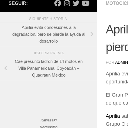
SEGUIR:
MOTOCIC
SIGUIENTE HISTORIA
Apri
Aprilia evita concesiones a la
degradación, pero se pierde la ayuda al
desarrollo
pier
HISTORIA PREVIA
Cae presunto ladrón de 14 motos en
POR
ADMIN
Villa Panamericana, Coyoacán –
Aprilia e
Quadratín México
oportunid
El Gran P
de que ca
Aprilia
sa
Kawasaki
Grupo C c
Hermosillo