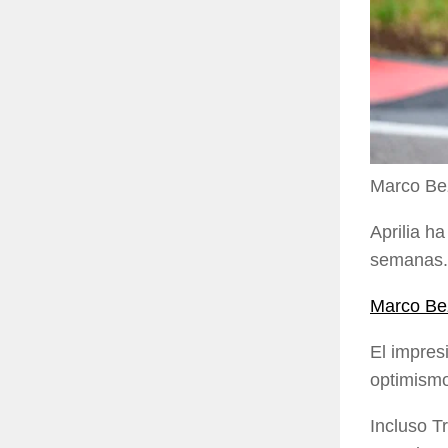
Marco Be
Aprilia h
semanas.
Marco Be
El impres
optimismo
Incluso T