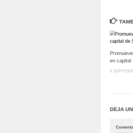
TAMB
Promueven
en capita
8 SEPTIEM
DEJA U
Coment