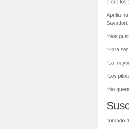
entre los
Aprilia h
Savadori,
“Nos gusta
“Para ser
“La mayor
“Los pilo
“No quere
Susc
Tomado 