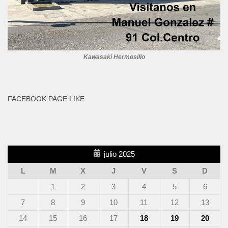
Kawasaki Hermosillo
FACEBOOK PAGE LIKE
julio 2025
L
M
X
J
V
S
D
1
2
3
4
5
6
7
8
9
10
11
12
13
14
15
16
17
18
19
20