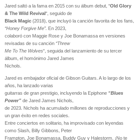
Jared saltó a la fama en 2015 con su álbum debut, “
Old Glory
& The Wild Revival
“, seguido de
Black Magic
(2018), que incluyó la canción favorita de los fans,
“Honey Forgive Me”.
En 2023,
colaboró con Maggie Rose y Joe Bonamassa en versiones
revisadas de su canción
“Threw
Me To The Wolves
“, seguida del lanzamiento de su tercer
álbum, el homónimo Jared James
Nichols.
Jared es embajador oficial de Gibson Guitars. A lo largo de los
años, ha lanzado varias
guitarras de gran prestigio, incluyendo la Epiphone
“Blues
Power”
de Jared James Nichols,
de 2023. Nichols ha acumulado millones de reproducciones y
un gran éxito en redes sociales.
Entre conciertos en solitario, ha improvisado con leyendas
como Slash, Billy Gibbons, Peter
Frampton, Joe Bonamassa, Buddy Guy y Halestorm. ¡No te