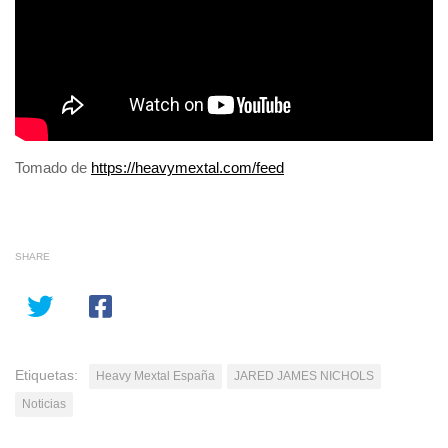
Navegación
Tomado de
https://heavymextal.com/feed
de
entradas
SHARE
Etiquetas:
Heavy Mextal España
JARED JAMES NICHOLS
Noticias