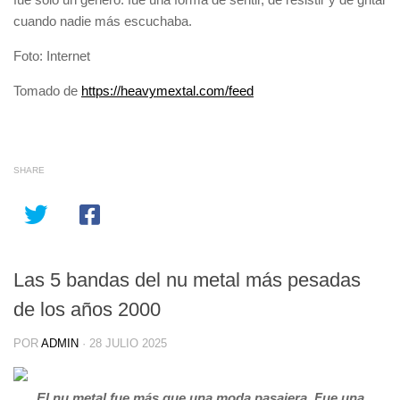
cuando nadie más escuchaba.
Foto: Internet
Navegación
Tomado de
https://heavymextal.com/feed
de
entradas
SHARE
Las 5 bandas del nu metal más pesadas
de los años 2000
POR
ADMIN
·
28 JULIO 2025
El nu metal fue más que una moda pasajera. Fue una