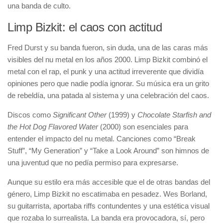
una banda de culto.
Limp Bizkit: el caos con actitud
Fred Durst y su banda fueron, sin duda, una de las caras más
visibles del nu metal en los años 2000. Limp Bizkit combinó el
metal con el rap, el punk y una actitud irreverente que dividía
opiniones pero que nadie podía ignorar. Su música era un grito
de rebeldía, una patada al sistema y una celebración del caos.
Discos como
Significant Other
(1999) y
Chocolate Starfish and
the Hot Dog Flavored Water
(2000) son esenciales para
entender el impacto del nu metal. Canciones como “Break
Stuff”, “My Generation” y “Take a Look Around” son himnos de
una juventud que no pedía permiso para expresarse.
Aunque su estilo era más accesible que el de otras bandas del
género, Limp Bizkit no escatimaba en pesadez. Wes Borland,
su guitarrista, aportaba riffs contundentes y una estética visual
que rozaba lo surrealista. La banda era provocadora, sí, pero