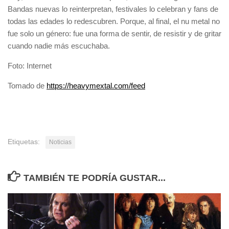
Bandas nuevas lo reinterpretan, festivales lo celebran y fans de
todas las edades lo redescubren. Porque, al final, el nu metal no
fue solo un género: fue una forma de sentir, de resistir y de gritar
cuando nadie más escuchaba.
Foto: Internet
Navegación
Tomado de
https://heavymextal.com/feed
de
entradas
Etiquetas:
Noticias
TAMBIÉN TE PODRÍA GUSTAR...