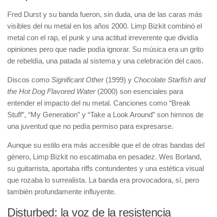
Fred Durst y su banda fueron, sin duda, una de las caras más
visibles del nu metal en los años 2000. Limp Bizkit combinó el
metal con el rap, el punk y una actitud irreverente que dividía
opiniones pero que nadie podía ignorar. Su música era un grito
de rebeldía, una patada al sistema y una celebración del caos.
Discos como
Significant Other
(1999) y
Chocolate Starfish and
the Hot Dog Flavored Water
(2000) son esenciales para
entender el impacto del nu metal. Canciones como “Break
Stuff”, “My Generation” y “Take a Look Around” son himnos de
una juventud que no pedía permiso para expresarse.
Aunque su estilo era más accesible que el de otras bandas del
género, Limp Bizkit no escatimaba en pesadez. Wes Borland,
su guitarrista, aportaba riffs contundentes y una estética visual
que rozaba lo surrealista. La banda era provocadora, sí, pero
también profundamente influyente.
Disturbed: la voz de la resistencia