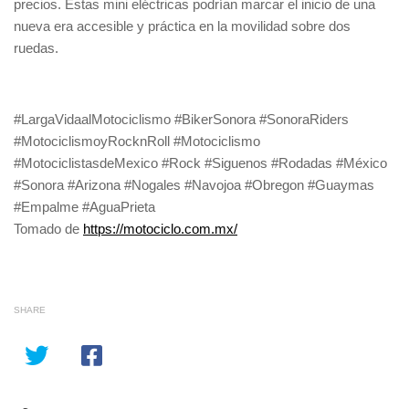
precios. Estas mini eléctricas podrían marcar el inicio de una
nueva era accesible y práctica en la movilidad sobre dos
ruedas.
#LargaVidaalMotociclismo #BikerSonora #SonoraRiders
#MotociclismoyRocknRoll #Motociclismo
#MotociclistasdeMexico #Rock #Siguenos #Rodadas #México
#Sonora #Arizona #Nogales #Navojoa #Obregon #Guaymas
#Empalme #AguaPrieta
Tomado de
https://motociclo.com.mx/
SHARE