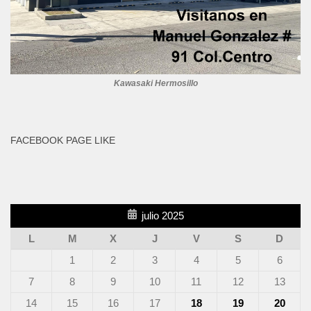
Kawasaki Hermosillo
FACEBOOK PAGE LIKE
julio 2025
L
M
X
J
V
S
D
1
2
3
4
5
6
7
8
9
10
11
12
13
14
15
16
17
18
19
20