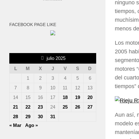
ninguno s
tiempos, 
muchísimo
FACEBOOK PAGE LIKE
menos de
Los motor
2005 habí
julio 2025
segmento 
motores “
L
M
X
J
V
S
D
del cuarto
1
2
3
4
5
6
tiempos” 
7
8
9
10
11
12
13
14
15
16
17
18
19
20
21
22
23
24
25
26
27
Aun así, 
28
29
30
31
modelo es
« Mar
Ago »
mantenían