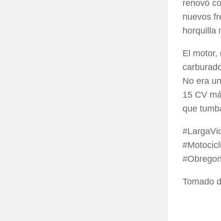
renovó co
nuevos fr
horquilla
El motor,
carburado
No era un
15 CV máx
que tumba
#LargaVi
#Motocic
#Obregon
Tomado 