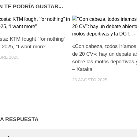
N TE PODRÍA GUSTAR...
ta: KTM fought “for nothing”
«Con cabeza, todos iríamos
 2025, “I want more”
de 20 CV»: hay un debate ab
BRE 2025
sobre las motos deportivas
– Xataka
26 AGOSTO 2025
NA RESPUESTA