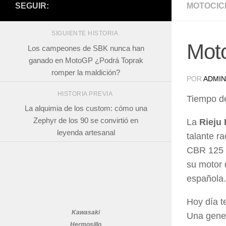
SEGUIR:
MOTOCIC
SIGUIENTE HISTORIA
Moto
Los campeones de SBK nunca han
ganado en MotoGP ¿Podrá Toprak
romper la maldición?
POR
ADMIN
HISTORIA PREVIA
Tiempo de
La alquimia de los custom: cómo una
Zephyr de los 90 se convirtió en
La
Rieju
leyenda artesanal
talante r
CBR 125 
su motor 
española.
Hoy día t
Kawasaki
Una gener
Hermosillo