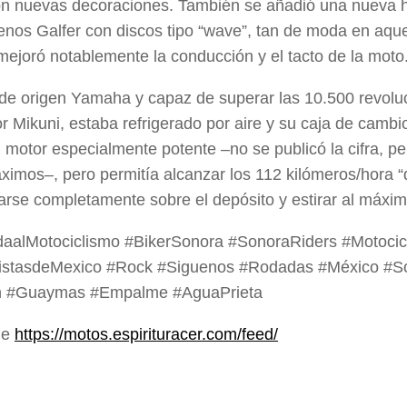
n nuevas decoraciones. También se añadió una nueva ho
enos Galfer con discos tipo “wave”, tan de moda en aque
 mejoró notablemente la conducción y el tacto de la moto
 de origen Yamaha y capaz de superar las 10.500 revolu
r Mikuni, estaba refrigerado por aire y su caja de cambi
 motor especialmente potente –no se publicó la cifra, p
imos–, pero permitía alcanzar los 112 kilómeros/hora “
rse completamente sobre el depósito y estirar al máxim
daalMotociclismo #BikerSonora #SonoraRiders #Motocic
listasdeMexico #Rock #Siguenos #Rodadas #México #S
 #Guaymas #Empalme #AguaPrieta
de
https://motos.espirituracer.com/feed/