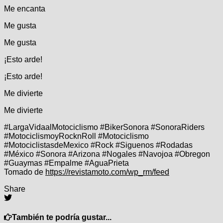
Me encanta
Me gusta
Me gusta
¡Esto arde!
¡Esto arde!
Me divierte
Me divierte
#LargaVidaalMotociclismo #BikerSonora #SonoraRiders
#MotociclismoyRocknRoll #Motociclismo
#MotociclistasdeMexico #Rock #Siguenos #Rodadas
#México #Sonora #Arizona #Nogales #Navojoa #Obregon
#Guaymas #Empalme #AguaPrieta
Tomado de
https://revistamoto.com/wp_rm/feed
Share
También te podría gustar...