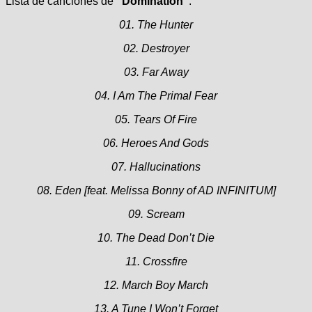
Lista de canciones de
“Domination”
:
01. The Hunter
02. Destroyer
03. Far Away
04. I Am The Primal Fear
05. Tears Of Fire
06. Heroes And Gods
07. Hallucinations
08. Eden [feat. Melissa Bonny of AD INFINITUM]
09. Scream
10. The Dead Don’t Die
11. Crossfire
12. March Boy March
13. A Tune I Won’t Forget