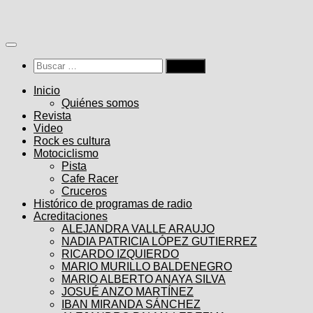
Saltar
al
contenido
Buscar:
Inicio
Quiénes somos
Revista
Video
Rock es cultura
Motociclismo
Pista
Cafe Racer
Cruceros
Histórico de programas de radio
Acreditaciones
ALEJANDRA VALLE ARAUJO
NADIA PATRICIA LÓPEZ GUTIERREZ
RICARDO IZQUIERDO
MARIO MURILLO BALDENEGRO
MARIO ALBERTO ANAYA SILVA
JOSUÉ ANZO MARTÍNEZ
IBAN MIRANDA SÁNCHEZ