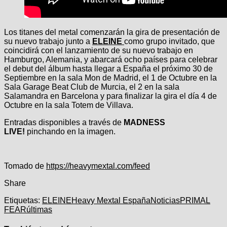
Los titanes del metal comenzarán la gira de presentación de
su nuevo trabajo junto a
ELEINE
como grupo invitado, que
coincidirá con el lanzamiento de su nuevo trabajo en
Hamburgo, Alemania, y abarcará ocho países para celebrar
el debut del álbum hasta llegar a España el próximo 30 de
Septiembre en la sala Mon de Madrid, el 1 de Octubre en la
Sala Garage Beat Club de Murcia, el 2 en la sala
Salamandra en Barcelona y para finalizar la gira el día 4 de
Octubre en la sala Totem de Villava.
Entradas disponibles a través de
MADNESS
LIVE!
pinchando en la imagen.
Navegación
Tomado de
https://heavymextal.com/feed
de
Share
entradas
Etiquetas:
ELEINE
Heavy Mextal España
Noticias
PRIMAL
FEAR
últimas