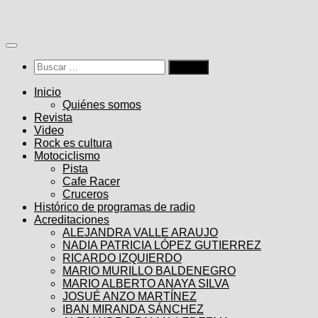
Saltar
al
contenido
Buscar:
Inicio
Quiénes somos
Revista
Video
Rock es cultura
Motociclismo
Pista
Cafe Racer
Cruceros
Histórico de programas de radio
Acreditaciones
ALEJANDRA VALLE ARAUJO
NADIA PATRICIA LÓPEZ GUTIERREZ
RICARDO IZQUIERDO
MARIO MURILLO BALDENEGRO
MARIO ALBERTO ANAYA SILVA
JOSUÉ ANZO MARTÍNEZ
IBAN MIRANDA SÁNCHEZ