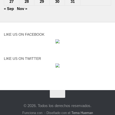
27
28
29
30
31
« Sep
Nov »
LIKE US ON FACEBOOK
LIKE US ON TWITTER
© 2026. Todos los derechos reservados.
Funciona con
- Diseñado con el
Tema Hueman