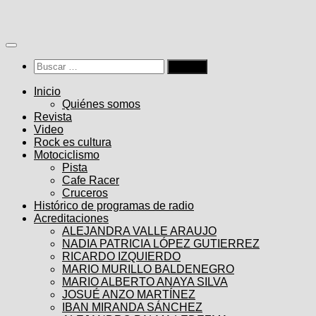
Saltar
al
contenido
Buscar:
Inicio
Quiénes somos
Revista
Video
Rock es cultura
Motociclismo
Pista
Cafe Racer
Cruceros
Histórico de programas de radio
Acreditaciones
ALEJANDRA VALLE ARAUJO
NADIA PATRICIA LÓPEZ GUTIERREZ
RICARDO IZQUIERDO
MARIO MURILLO BALDENEGRO
MARIO ALBERTO ANAYA SILVA
JOSUÉ ANZO MARTÍNEZ
IBAN MIRANDA SÁNCHEZ