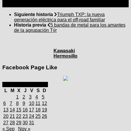
Siguiente historia
Triumph TXP: la nueva
generación eléctrica para el off-road familiar
Historia previa
5 bandas de metal para los amantes
de la agrupación Týr
Kawasaki
Hermosillo
Facebook Page Like
octubre 2025
L
M
X
J
V
S
D
1
2
3
4
5
6
7
8
9
10
11
12
13
14
15
16
17
18
19
20
21
22
23
24
25
26
27
28
29
30
31
« Sep
Nov »