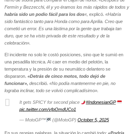
Fermín y Bezzecchi, él y yo éramos los más rápidos de todos y
habría sido un podio fácil para los dos
«,
explicó.
«Habría
sido fantástico tanto para Honda como para Aprilia. Creo que
cometió un error. Es una lástima por la gente que trabaja tan
duro, que se ha visto privada de este resultado y de la
celebración».
El incidente no solo le costó posiciones, sino que le sumió en
una pesadilla técnica. Al caer en medio del pelotón, la
temperatura y la presión de su neumático delantero se
dispararon.
«Detrás de cinco motos, todo dejó de
funcionar»,
d
escribió.
«No podía mantenerme en pie, no
lograba inclinar, todo se volvió complicadísimo».
It gets SPICY for second place
#IndonesianGP
pic.twitter.com/vfpOmdUCo1
— MotoGP™
(@MotoGP)
October 5, 2025
En sus propias palabras, la situación lo cambió todo:
«Podría