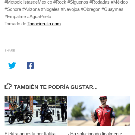
#MotociclistasdeMexico #Rock #Siguenos #Rodadas #México
#Sonora #Arizona #Nogales #Navojoa #Obregon #Guaymas
#Empalme #AguaPrieta
Tomado de
Todocircuito.com
SHARE
TAMBIÉN TE PODRÍA GUSTAR...
Elektra apuesta por Italika:
¿Ha solucionado finalmente