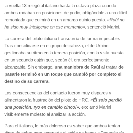
la vuelta 13 relegó al italiano hasta la octava plaza cuando
ambos rodaban en posiciones de podio, obligándole a una difícil
remontada que culminó en un amargo quinto puesto.
«Raúl no
ha sido muy inteligente en ese momento»
, sentenció Marini.
La carrera del piloto italiano transcurría de forma impecable.
Tras consolidarse en el grupo de cabeza, el de Urbino
gestionaba su ritmo en la tercera posición, con la vista puesta
en un segundo cajón que, según él, era perfectamente
alcanzable. Sin embargo,
una maniobra de Raúl al tratar de
pasarle terminó en un toque que cambió por completo el
destino de su carrera.
Las consecuencias del contacto fueron muy dispares y
alimentaron la frustración del piloto de HRC.
«Él solo perdió
una posición, ¡yo en cambio cinco!»
,
exclamó Marini
visiblemente molesto al analizar la acción.
Para el italiano, lo más doloroso es saber que ambos tenían
ritmo de sobra para compartir el cajón de honor.
«Después de