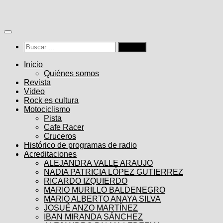
Saltar
al
contenido
Buscar:
Inicio
Quiénes somos
Revista
Video
Rock es cultura
Motociclismo
Pista
Cafe Racer
Cruceros
Histórico de programas de radio
Acreditaciones
ALEJANDRA VALLE ARAUJO
NADIA PATRICIA LÓPEZ GUTIERREZ
RICARDO IZQUIERDO
MARIO MURILLO BALDENEGRO
MARIO ALBERTO ANAYA SILVA
JOSUÉ ANZO MARTÍNEZ
IBAN MIRANDA SÁNCHEZ