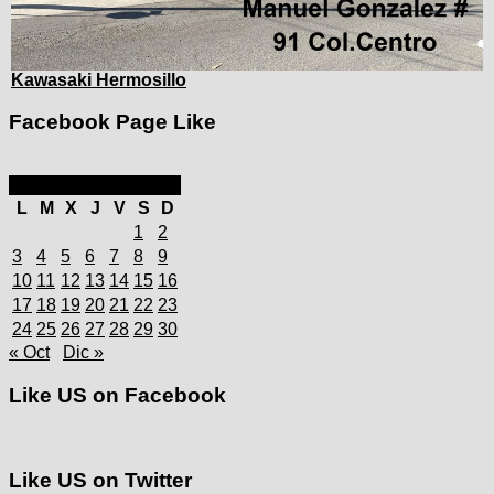
Kawasaki Hermosillo
Facebook Page Like
noviembre 2025
L
M
X
J
V
S
D
1
2
3
4
5
6
7
8
9
10
11
12
13
14
15
16
17
18
19
20
21
22
23
24
25
26
27
28
29
30
« Oct
Dic »
Like US on Facebook
Like US on Twitter