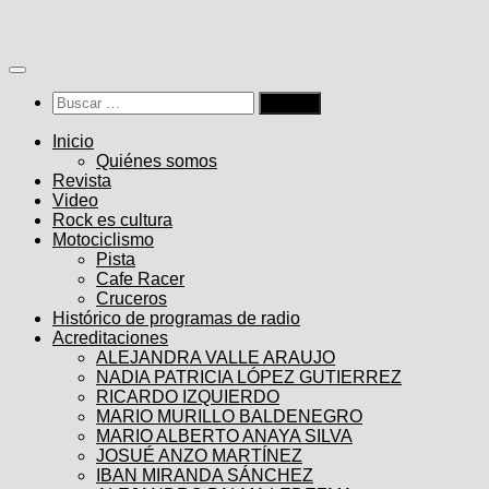
Saltar
al
contenido
Buscar:
Inicio
Quiénes somos
Revista
Video
Rock es cultura
Motociclismo
Pista
Cafe Racer
Cruceros
Histórico de programas de radio
Acreditaciones
ALEJANDRA VALLE ARAUJO
NADIA PATRICIA LÓPEZ GUTIERREZ
RICARDO IZQUIERDO
MARIO MURILLO BALDENEGRO
MARIO ALBERTO ANAYA SILVA
JOSUÉ ANZO MARTÍNEZ
IBAN MIRANDA SÁNCHEZ