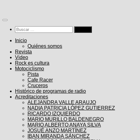
Saltar
al
contenido
Buscar:
Inicio
Quiénes somos
Revista
Video
Rock es cultura
Motociclismo
Pista
Cafe Racer
Cruceros
Histórico de programas de radio
Acreditaciones
ALEJANDRA VALLE ARAUJO
NADIA PATRICIA LÓPEZ GUTIERREZ
RICARDO IZQUIERDO
MARIO MURILLO BALDENEGRO
MARIO ALBERTO ANAYA SILVA
JOSUÉ ANZO MARTÍNEZ
IBAN MIRANDA SÁNCHEZ