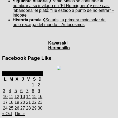
Siguiente historia
Pablo Motos se confunde al
nombrar a su invitado en ‘El Hormiguero’ y este casi
‘abandona’ el plató: “He estado a punto de no entrar” –
Infobae
Historia previa
Solaris, la primera moto solar de
auto-recarga del mundo – Autocosmos
Kawasaki
Hermosillo
Facebook Page Like
noviembre 2025
L
M
X
J
V
S
D
1
2
3
4
5
6
7
8
9
10
11
12
13
14
15
16
17
18
19
20
21
22
23
24
25
26
27
28
29
30
« Oct
Dic »