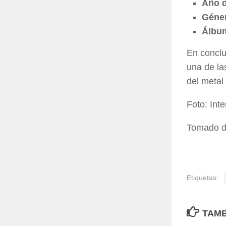
Año d
Géne
Álbum
En concl
una de la
del metal 
Foto: Inte
Tomado 
Etiquetas:
TAMB