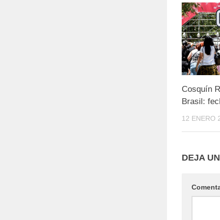
Cosquín R
Brasil: fe
12 ENERO 
DEJA U
Coment