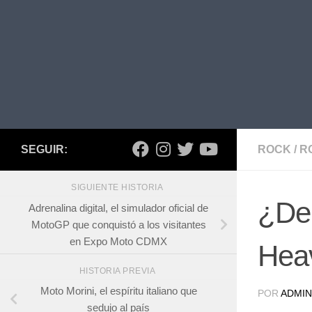
SEGUIR:
ROCK
/
R
SIGUIENTE HISTORIA
¿De 
Adrenalina digital, el simulador oficial de
MotoGP que conquistó a los visitantes
en Expo Moto CDMX
Hea
HISTORIA PREVIA
Moto Morini, el espíritu italiano que
POR
ADMIN
sedujo al país