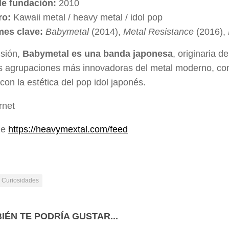
e fundación:
2010
ro:
Kawaii metal / heavy metal / idol pop
es clave:
Babymetal
(2014),
Metal Resistance
(2016),
usión,
Babymetal es una banda japonesa
, originaria 
s agrupaciones más innovadoras del metal moderno, con 
con la estética del pop idol japonés.
rnet
de
https://heavymextal.com/feed
Curiosidades
IÉN TE PODRÍA GUSTAR...