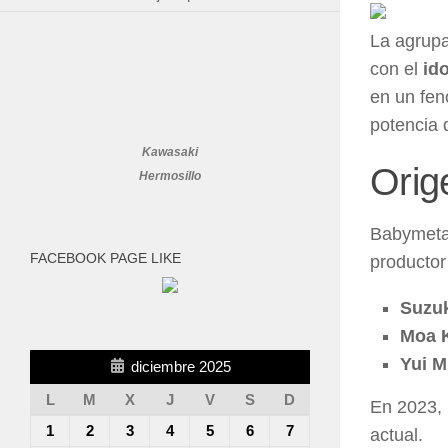
La agrup
con el
id
en un fen
potencia d
Kawasaki
Orig
Hermosillo
Babymetal
FACEBOOK PAGE LIKE
producto
Suzuk
Moa K
Yui M
diciembre 2025
L
M
X
J
V
S
D
En 2023,
1
2
3
4
5
6
7
actual.