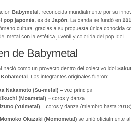
ación
Babymetal
, reconocida mundialmente por su innov
ol pop japonés
, es de
Japón
. La banda se fundó en
20
ómeno cultural gracias a su propuesta única conocida 
el metal con la estética juvenil y colorida del pop idol.
en de Babymetal
 nació como un proyecto dentro del colectivo idol
Saku
r
Kobametal
. Las integrantes originales fueron:
a Nakamoto (Su-metal)
– voz principal
ikuchi (Moametal)
– coros y danza
izuno (Yuimetal)
– coros y danza (miembro hasta 2018
Momoko Okazaki (Momometal)
se unió oficialmente a