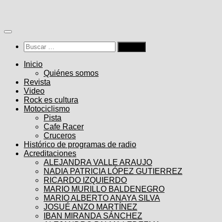
Saltar
al
contenido
Buscar:
Inicio
Quiénes somos
Revista
Video
Rock es cultura
Motociclismo
Pista
Cafe Racer
Cruceros
Histórico de programas de radio
Acreditaciones
ALEJANDRA VALLE ARAUJO
NADIA PATRICIA LÓPEZ GUTIERREZ
RICARDO IZQUIERDO
MARIO MURILLO BALDENEGRO
MARIO ALBERTO ANAYA SILVA
JOSUÉ ANZO MARTÍNEZ
IBAN MIRANDA SÁNCHEZ