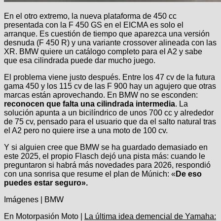
En el otro extremo, la nueva plataforma de 450 cc
presentada con la F 450 GS en el EICMA es solo el
arranque. Es cuestión de tiempo que aparezca una versión
desnuda (F 450 R) y una variante crossover alineada con las
XR. BMW quiere un catálogo completo para el A2 y sabe
que esa cilindrada puede dar mucho juego.
El problema viene justo después. Entre los 47 cv de la futura
gama 450 y los 115 cv de las F 900 hay un agujero que otras
marcas están aprovechando. En BMW no se esconden:
reconocen que falta una cilindrada intermedia
. La
solución apunta a un bicilíndrico de unos 700 cc y alrededor
de 75 cv, pensado para el usuario que da el salto natural tras
el A2 pero no quiere irse a una moto de 100 cv.
Y si alguien cree que BMW se ha guardado demasiado en
este 2025, el propio Flasch dejó una pista más: cuando le
preguntaron si habrá más novedades para 2026, respondió
con una sonrisa que resume el plan de Múnich: «
De eso
puedes estar seguro».
Imágenes | BMW
En Motorpasión Moto |
La última idea demencial de Yamaha: