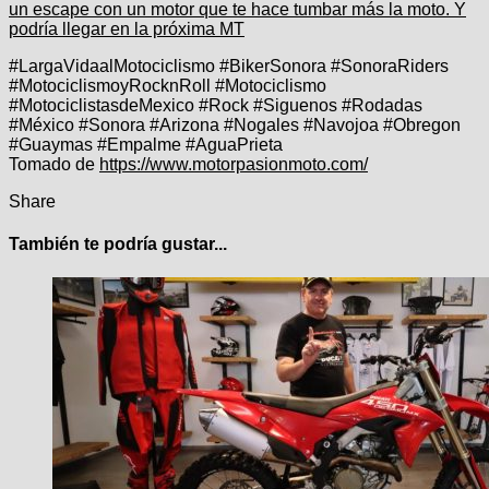
un escape con un motor que te hace tumbar más la moto. Y
podría llegar en la próxima MT
#LargaVidaalMotociclismo #BikerSonora #SonoraRiders
#MotociclismoyRocknRoll #Motociclismo
#MotociclistasdeMexico #Rock #Siguenos #Rodadas
#México #Sonora #Arizona #Nogales #Navojoa #Obregon
#Guaymas #Empalme #AguaPrieta
Tomado de
https://www.motorpasionmoto.com/
Share
También te podría gustar...