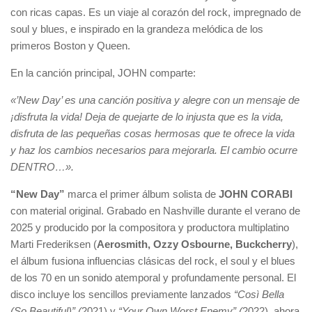
con ricas capas. Es un viaje al corazón del rock, impregnado de
soul y blues, e inspirado en la grandeza melódica de los
primeros Boston y Queen.
En la canción principal, JOHN comparte:
«’New Day’ es una canción positiva y alegre con un mensaje de
¡disfruta la vida! Deja de quejarte de lo injusta que es la vida,
disfruta de las pequeñas cosas hermosas que te ofrece la vida
y haz los cambios necesarios para mejorarla. El cambio ocurre
DENTRO…».
“New Day”
marca el primer álbum solista de
JOHN CORABI
con material original. Grabado en Nashville durante el verano de
2025 y producido por la compositora y productora multiplatino
Marti Frederiksen (
Aerosmith, Ozzy Osbourne, Buckcherry
),
el álbum fusiona influencias clásicas del rock, el soul y el blues
de los 70 en un sonido atemporal y profundamente personal. El
disco incluye los sencillos previamente lanzados
“Così Bella
(So Beautiful)” (
2021) y
“Your Own Worst Enemy” (
2022), ahora