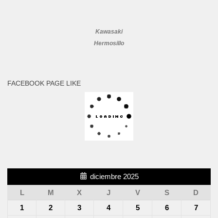
Kawasaki
Hermosillo
FACEBOOK PAGE LIKE
diciembre 2025
L
M
X
J
V
S
D
1
2
3
4
5
6
7