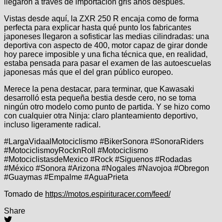
llegaron a través de importación gris años después.
Vistas desde aquí, la ZXR 250 R encaja como de forma
perfecta para explicar hasta qué punto los fabricantes
japoneses llegaron a sofisticar las medias cilindradas: una
deportiva con aspecto de 400, motor capaz de girar donde
hoy parece imposible y una ficha técnica que, en realidad,
estaba pensada para pasar el examen de las autoescuelas
japonesas más que el del gran público europeo.
Merece la pena destacar, para terminar, que Kawasaki
desarrolló esta pequeña bestia desde cero, no se toma
ningún otro modelo como punto de partida. Y se hizo como
con cualquier otra Ninja: claro planteamiento deportivo,
incluso ligeramente radical.
#LargaVidaalMotociclismo #BikerSonora #SonoraRiders
#MotociclismoyRocknRoll #Motociclismo
#MotociclistasdeMexico #Rock #Siguenos #Rodadas
#México #Sonora #Arizona #Nogales #Navojoa #Obregon
#Guaymas #Empalme #AguaPrieta
Tomado de
https://motos.espirituracer.com/feed/
Share