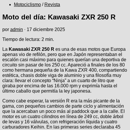
Motociclismo
/
Revista
Moto del día: Kawasaki ZXR 250 R
por
admin
·
17 diciembre 2025
Tiempo de lectura:
2
min.
La
Kawasaki ZXR 250 R
es una de esas motos que Europa
apenas vio de refilón, pero que en Japón representaban el
escalón casi máximo para quienes querían una deportiva de
circuito sin pasar de los 250 cc. Apareció a finales de los 80
como hermana pequeña de la Kawa ZXR 400, compartiendo
estética, chasis doble viga de aluminio y una filosofía muy
clara: llevar el concepto “Ninja” a un cuarto de litro que
giraba por encima de las 16.000 rpm y exprimía hasta el
último caballo que permitía la ley japonesa.
Como cabe esperar, la versión R era la más picante de la
gama, con pequeños cambios de parte ciclo y alimentación
que la acercaban un poco más al paddock que a la calle.​ El
motor es un cuatro cilindros en línea de 249 cc, doble árbol
de levas y 16 válvulas, con refrigeración líquida y cuatro
carburadores Keihin. En las primeras series declaraba 45