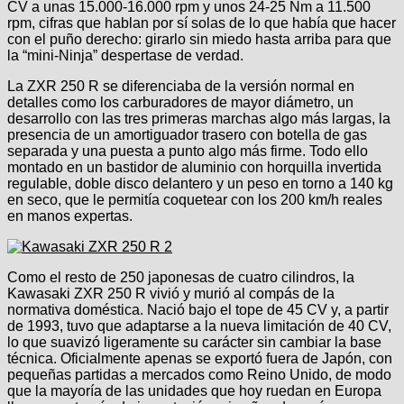
CV a unas 15.000‑16.000 rpm y unos 24‑25 Nm a 11.500
rpm, cifras que hablan por sí solas de lo que había que hacer
con el puño derecho: girarlo sin miedo hasta arriba para que
la “mini‑Ninja” despertase de verdad.
La ZXR 250 R se diferenciaba de la versión normal en
detalles como los carburadores de mayor diámetro, un
desarrollo con las tres primeras marchas algo más largas, la
presencia de un amortiguador trasero con botella de gas
separada y una puesta a punto algo más firme. Todo ello
montado en un bastidor de aluminio con horquilla invertida
regulable, doble disco delantero y un peso en torno a 140 kg
en seco, que le permitía coquetear con los 200 km/h reales
en manos expertas.​
Como el resto de 250 japonesas de cuatro cilindros, la
Kawasaki ZXR 250 R vivió y murió al compás de la
normativa doméstica. Nació bajo el tope de 45 CV y, a partir
de 1993, tuvo que adaptarse a la nueva limitación de 40 CV,
lo que suavizó ligeramente su carácter sin cambiar la base
técnica. Oficialmente apenas se exportó fuera de Japón, con
pequeñas partidas a mercados como Reino Unido, de modo
que la mayoría de las unidades que hoy ruedan en Europa