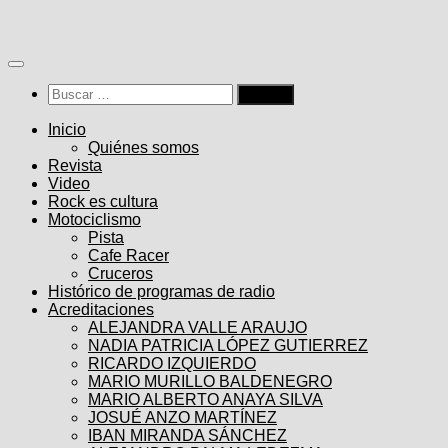
Saltar
al
contenido
Buscar:
Inicio
Quiénes somos
Revista
Video
Rock es cultura
Motociclismo
Pista
Cafe Racer
Cruceros
Histórico de programas de radio
Acreditaciones
ALEJANDRA VALLE ARAUJO
NADIA PATRICIA LÓPEZ GUTIERREZ
RICARDO IZQUIERDO
MARIO MURILLO BALDENEGRO
MARIO ALBERTO ANAYA SILVA
JOSUÉ ANZO MARTÍNEZ
IBAN MIRANDA SÁNCHEZ