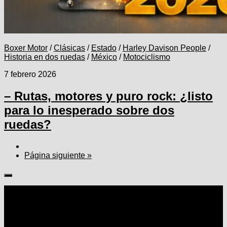
Boxer Motor
/
Clásicas
/
Estado
/
Harley Davison People
/
Historia en dos ruedas
/
México
/
Motociclismo
7 febrero 2026
– Rutas, motores y puro rock: ¿listo
para lo inesperado sobre dos
ruedas?
Página siguiente »
Seguir: