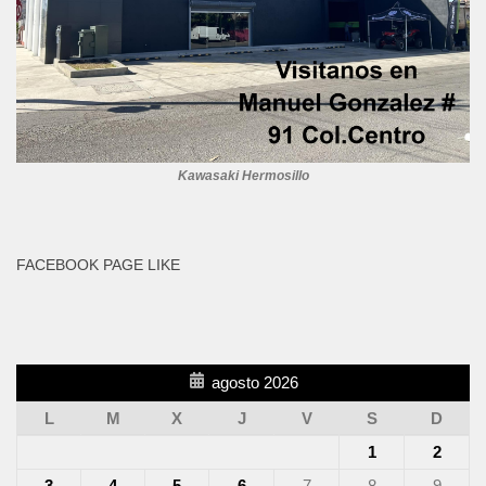
Kawasaki Hermosillo
FACEBOOK PAGE LIKE
agosto 2026
L
M
X
J
V
S
D
1
2
3
4
5
6
7
8
9