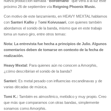
nueva producción llamada
“Borderland”
que verá a la luz este
próximo 26 de septiembre vía
Reigning Phoenix Music.
Con motivo de este lanzamiento, en HEAVY MEXTAL hablamos
con
Santeri Kallio
y T
omi Koivusaari
, con quienes también
abordamos el sonido de la banda, mismo que en este trabajo
toma un nuevo giro, entre otros temas:
Nota: La entrevista fue hecha a principios de Julio. Algunos
comentarios deben de tomarse en contexto de la fecha de
realización.
Heavy Mextal:
Para quienes aún no conocen a Amorphis,
¿cómo describirían el sonido de la banda?
Santeri:
Es metal pesado con influencias escandinavas y de
varias décadas de música.
Tomi K.:
También es atmosférico, melódico y muy propio. Creo
que más que compararnos con otras bandas, simplemente
sonamos como Amorphis.