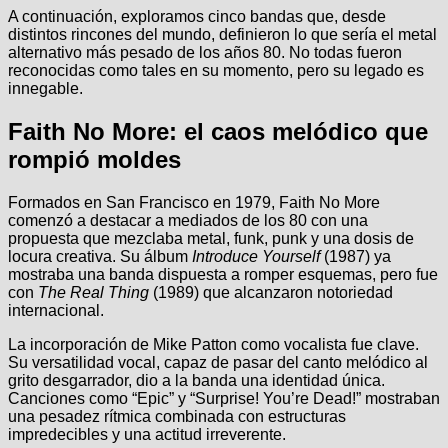
A continuación, exploramos cinco bandas que, desde
distintos rincones del mundo, definieron lo que sería el metal
alternativo más pesado de los años 80. No todas fueron
reconocidas como tales en su momento, pero su legado es
innegable.
Faith No More: el caos melódico que
rompió moldes
Formados en San Francisco en 1979, Faith No More
comenzó a destacar a mediados de los 80 con una
propuesta que mezclaba metal, funk, punk y una dosis de
locura creativa. Su álbum
Introduce Yourself
(1987) ya
mostraba una banda dispuesta a romper esquemas, pero fue
con
The Real Thing
(1989) que alcanzaron notoriedad
internacional.
La incorporación de Mike Patton como vocalista fue clave.
Su versatilidad vocal, capaz de pasar del canto melódico al
grito desgarrador, dio a la banda una identidad única.
Canciones como “Epic” y “Surprise! You’re Dead!” mostraban
una pesadez rítmica combinada con estructuras
impredecibles y una actitud irreverente.