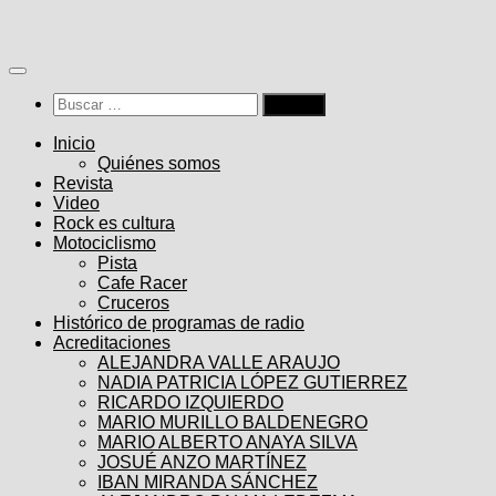
Saltar
al
contenido
Buscar:
Inicio
Quiénes somos
Revista
Video
Rock es cultura
Motociclismo
Pista
Cafe Racer
Cruceros
Histórico de programas de radio
Acreditaciones
ALEJANDRA VALLE ARAUJO
NADIA PATRICIA LÓPEZ GUTIERREZ
RICARDO IZQUIERDO
MARIO MURILLO BALDENEGRO
MARIO ALBERTO ANAYA SILVA
JOSUÉ ANZO MARTÍNEZ
IBAN MIRANDA SÁNCHEZ