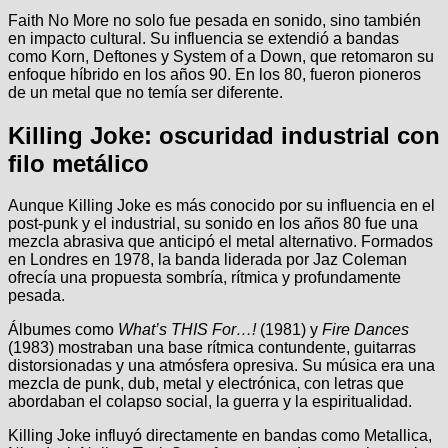
Faith No More no solo fue pesada en sonido, sino también
en impacto cultural. Su influencia se extendió a bandas
como Korn, Deftones y System of a Down, que retomaron su
enfoque híbrido en los años 90. En los 80, fueron pioneros
de un metal que no temía ser diferente.
Killing Joke: oscuridad industrial con
filo metálico
Aunque Killing Joke es más conocido por su influencia en el
post-punk y el industrial, su sonido en los años 80 fue una
mezcla abrasiva que anticipó el metal alternativo. Formados
en Londres en 1978, la banda liderada por Jaz Coleman
ofrecía una propuesta sombría, rítmica y profundamente
pesada.
Álbumes como
What’s THIS For…!
(1981) y
Fire Dances
(1983) mostraban una base rítmica contundente, guitarras
distorsionadas y una atmósfera opresiva. Su música era una
mezcla de punk, dub, metal y electrónica, con letras que
abordaban el colapso social, la guerra y la espiritualidad.
Killing Joke influyó directamente en bandas como Metallica,