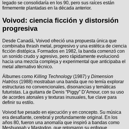
legado se consolidaría en los 90, pero sus raíces están
firmemente plantadas en la década anterior.
Voivod: ciencia ficción y distorsión
progresiva
Desde Canadá, Voivod ofreció una propuesta única que
combinaba thrash metal, progresivo y una estética de ciencia
ficción distópica. Formados en 1982, la banda comenzó con
un sonido crudo y agresivo, pero rápidamente evolucionó
hacia una mezcla compleja y experimental que anticipaba el
metal alternativo técnico.
Álbumes como
Killing Technology
(1987) y
Dimension
Hatröss
(1988) mostraban una banda que no temía explorar
estructuras no convencionales, disonancias y temáticas
futuristas. La guitarra de Denis “Piggy” D’Amour, con su uso
de acordes atonales y texturas inusuales, fue clave para
definir su estilo.
Voivod fue pesado en ejecución y en concepto. Su música
era desafiante, cerebral y profundamente original. En los
años 80, fueron una anomalía que inspiró a bandas como
Meshuggah y Mastodon, que retomaron su enfoque