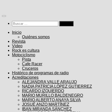
Saltar
al
contenido
Buscar:
Inicio
Quiénes somos
Revista
Video
Rock es cultura
Motociclismo
Pista
Cafe Racer
Cruceros
Histórico de programas de radio
Acreditaciones
ALEJANDRA VALLE ARAUJO
NADIA PATRICIA LÓPEZ GUTIERREZ
RICARDO IZQUIERDO
MARIO MURILLO BALDENEGRO
MARIO ALBERTO ANAYA SILVA
JOSUÉ ANZO MARTÍNEZ
IBAN MIRANDA SÁNCHEZ