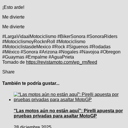
¡Esto arde!
Me divierte
Me divierte
#LargaVidaalMotociclismo #BikerSonora #SonoraRiders
#MotociclismoyRocknRoll #Motociclismo
#MotociclistasdeMexico #Rock #Siguenos #Rodadas
#México #Sonora #Arizona #Nogales #Navojoa #Obregon
#Guaymas #Empalme #AguaPrieta
Tomado de
https://revistamoto.com/wp_rm/feed
Share
También te podría gustar...
“Las motos aún no están aquí”: Pirelli apuesta por
pruebas privadas para asaltar MotoGP
28 diciembre 2025