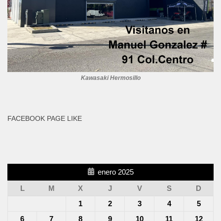
Kawasaki Hermosillo
FACEBOOK PAGE LIKE
enero 2025
L
M
X
J
V
S
D
1
2
3
4
5
6
7
8
9
10
11
12