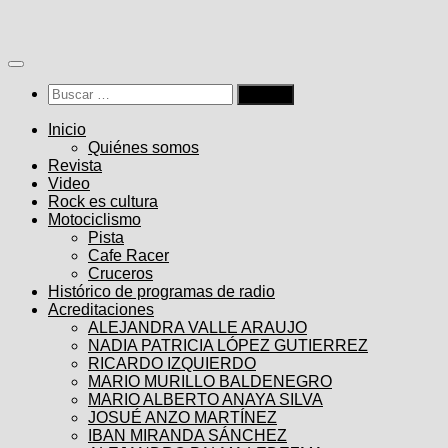
Saltar
al
contenido
Buscar:
Inicio
Quiénes somos
Revista
Video
Rock es cultura
Motociclismo
Pista
Cafe Racer
Cruceros
Histórico de programas de radio
Acreditaciones
ALEJANDRA VALLE ARAUJO
NADIA PATRICIA LÓPEZ GUTIERREZ
RICARDO IZQUIERDO
MARIO MURILLO BALDENEGRO
MARIO ALBERTO ANAYA SILVA
JOSUÉ ANZO MARTÍNEZ
IBAN MIRANDA SÁNCHEZ