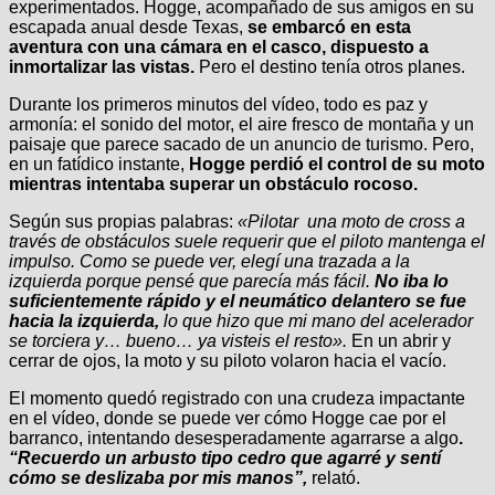
experimentados. Hogge, acompañado de sus amigos en su
escapada anual desde Texas,
se embarcó en esta
aventura con una cámara en el casco, dispuesto a
inmortalizar las vistas.
Pero el destino tenía otros planes.
Durante los primeros minutos del vídeo, todo es paz y
armonía: el sonido del motor, el aire fresco de montaña y un
paisaje que parece sacado de un anuncio de turismo. Pero,
en un fatídico instante,
Hogge perdió el control de su moto
mientras intentaba superar un obstáculo rocoso.
Según sus propias palabras:
«Pilotar una moto de cross a
través de obstáculos suele requerir que el piloto mantenga el
impulso. Como se puede ver, elegí una trazada a la
izquierda porque pensé que parecía más fácil.
No iba lo
suficientemente rápido y el neumático delantero se fue
hacia la izquierda,
lo que hizo que mi mano del acelerador
se torciera y… bueno… ya visteis el resto».
En un abrir y
cerrar de ojos, la moto y su piloto volaron hacia el vacío.
El momento quedó registrado con una crudeza impactante
en el vídeo, donde se puede ver cómo Hogge cae por el
barranco, intentando desesperadamente agarrarse a algo
.
“Recuerdo un arbusto tipo cedro que agarré y sentí
cómo se deslizaba por mis manos”,
relató.