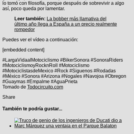
lo tomó con filosofía, porque después de sobrevivir a algo
así, poco queda por lamentar.
Leer también:
La bobber más llamativa del
último año llega a España a un precio realmente
rompedor
Puedes ver el vídeo a continuación:
[embedded content]
#LargaVidaalMotociclismo #BikerSonora #SonoraRiders
#MotociclismoyRocknRoll #Motociclismo
#MotociclistasdeMexico #Rock #Siguenos #Rodadas
#México #Sonora #Arizona #Nogales #Navojoa #Obregon
#Guaymas #Empalme #AguaPrieta
Tomado de
Todocircuito.com
Share
También te podría gustar...