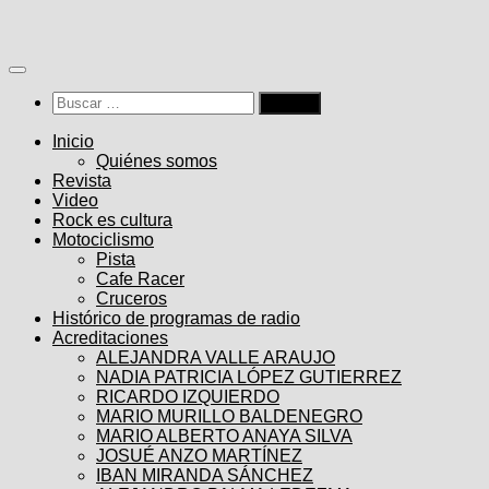
Saltar
al
contenido
Buscar:
Inicio
Quiénes somos
Revista
Video
Rock es cultura
Motociclismo
Pista
Cafe Racer
Cruceros
Histórico de programas de radio
Acreditaciones
ALEJANDRA VALLE ARAUJO
NADIA PATRICIA LÓPEZ GUTIERREZ
RICARDO IZQUIERDO
MARIO MURILLO BALDENEGRO
MARIO ALBERTO ANAYA SILVA
JOSUÉ ANZO MARTÍNEZ
IBAN MIRANDA SÁNCHEZ