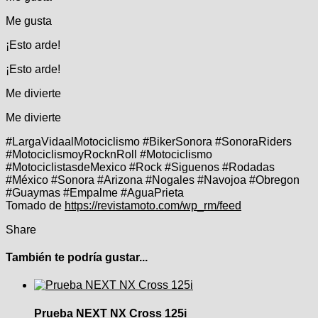
Me gusta
¡Esto arde!
¡Esto arde!
Me divierte
Me divierte
#LargaVidaalMotociclismo #BikerSonora #SonoraRiders
#MotociclismoyRocknRoll #Motociclismo
#MotociclistasdeMexico #Rock #Siguenos #Rodadas
#México #Sonora #Arizona #Nogales #Navojoa #Obregon
#Guaymas #Empalme #AguaPrieta
Tomado de
https://revistamoto.com/wp_rm/feed
Share
También te podría gustar...
Prueba NEXT NX Cross 125i