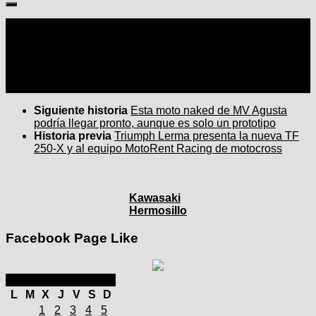
Seguir:
Siguiente historia
Esta moto naked de MV Agusta
podría llegar pronto, aunque es solo un prototipo
Historia previa
Triumph Lerma presenta la nueva TF
250-X y al equipo MotoRent Racing de motocross
Kawasaki
Hermosillo
Facebook Page Like
enero 2025
L
M
X
J
V
S
D
1
2
3
4
5