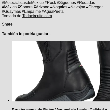
#MotociclistasdeMexico #Rock #Siguenos #Rodadas
#México #Sonora #Arizona #Nogales #Navojoa #Obregon
#Guaymas #Empalme #AguaPrieta
Tomado de
Todocircuito.com
Share
También te podría gustar...
Prueba gama de Botas Vanucci de Louis: Calidad y