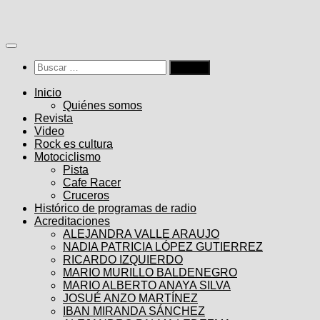
Saltar
al
contenido
Buscar:
Inicio
Quiénes somos
Revista
Video
Rock es cultura
Motociclismo
Pista
Cafe Racer
Cruceros
Histórico de programas de radio
Acreditaciones
ALEJANDRA VALLE ARAUJO
NADIA PATRICIA LÓPEZ GUTIERREZ
RICARDO IZQUIERDO
MARIO MURILLO BALDENEGRO
MARIO ALBERTO ANAYA SILVA
JOSUÉ ANZO MARTÍNEZ
IBAN MIRANDA SÁNCHEZ