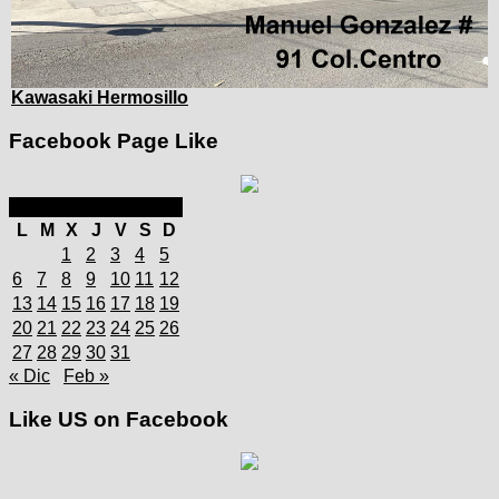
Kawasaki Hermosillo
Facebook Page Like
enero 2025
L
M
X
J
V
S
D
1
2
3
4
5
6
7
8
9
10
11
12
13
14
15
16
17
18
19
20
21
22
23
24
25
26
27
28
29
30
31
« Dic
Feb »
Like US on Facebook