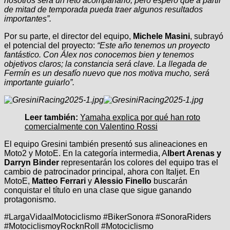
nosotros será un reto acompañarlo, pero espero que a partir
de mitad de temporada pueda traer algunos resultados
importantes”.
Por su parte, el director del equipo,
Michele
Masini
, subrayó
el potencial del proyecto:
“Este año tenemos un proyecto
fantástico. Con Álex nos conocemos bien y tenemos
objetivos claros; la constancia será clave. La llegada de
Fermín es un desafío nuevo que nos motiva mucho, será
importante guiarlo”.
Leer también:
Yamaha explica por qué han roto
comercialmente con Valentino Rossi
El equipo Gresini también presentó sus alineaciones en
Moto2 y MotoE. En la categoría intermedia, A
lbert Arenas y
Darryn Binder
representarán los colores del equipo tras el
cambio de patrocinador principal, ahora con Italjet. En
MotoE,
Matteo Ferrari
y
Alessio Finello
buscarán
conquistar el título en una clase que sigue ganando
protagonismo.
#LargaVidaalMotociclismo #BikerSonora #SonoraRiders
#MotociclismoyRocknRoll #Motociclismo