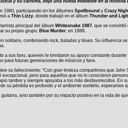
ical y su carisma, dejó una huella indeleble en la historia 
n 1980, participando en los álbumes
Spellbound
y
Crazy Nigh
unió a
Thin Lizzy
, donde trabajó en el álbum
Thunder and Ligh
itarrista principal del álbum
Whitesnake 1987
, que se convirti
mar su propio grupo,
Blue Murder
, en 1988.
en solitario, combinando rock, baladas y blues. Su influencia s
ma.
o a sus fans, quienes le brindaron su apoyo constante durante 
no para futuras generaciones de músicos y fans.
 su fallecimiento: “Con gran tristeza compartimos que John Syk
excepcional, pero para aquellos que no lo conocieron persona
opio tambor y siempre apoyaba a los más desfavorecidos. En sus 
 de su pérdida es profundo y el ambiente sombrío, esperamos q
 guitarra, sino también por su impacto positivo en la vida de q