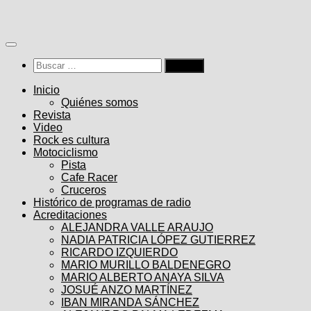
Saltar
al
contenido
Buscar:
Inicio
Quiénes somos
Revista
Video
Rock es cultura
Motociclismo
Pista
Cafe Racer
Cruceros
Histórico de programas de radio
Acreditaciones
ALEJANDRA VALLE ARAUJO
NADIA PATRICIA LÓPEZ GUTIERREZ
RICARDO IZQUIERDO
MARIO MURILLO BALDENEGRO
MARIO ALBERTO ANAYA SILVA
JOSUÉ ANZO MARTÍNEZ
IBAN MIRANDA SÁNCHEZ