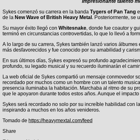
impresionante talento mus
Sykes comenzó su carrera en la banda
Tygers of Pan Tang
e
de la
New Wave of British Heavy Metal
. Posteriormente, se 
Su mayor éxito llegó con
Whitesnake
, donde fue coautor y gu
terminó en circunstancias controvertidas, lo que lo llevó a for
A lo largo de su carrera, Sykes también lanzó varios álbumes 
más desfavorecidos y fue conocido por su amabilidad y caris
En sus últimos días, Sykes expresó su profundo agradecimient
profundo, su legado musical y su recuerdo iluminarán el cami
La web oficial de Sykes compartió un mensaje conmovedor sobre
recordado por muchos como un hombre con un talento musical 
presencia iluminaba la habitación. Marchaba al ritmo de su pr
que le apoyaron durante todos estos años. Aunque el impacto
Sykes será recordado no solo por su increíble habilidad con la
inspirando a muchos en los años venideros.
Navegación
Tomado de
https://heavymextal.com/feed
de
Share
entradas