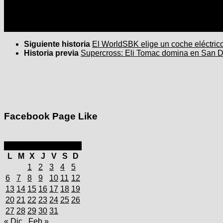
Siguiente historia
El WorldSBK elige un coche eléctrico 
Historia previa
Supercross: Eli Tomac domina en San Die
Facebook Page Like
enero 2025
L
M
X
J
V
S
D
1
2
3
4
5
6
7
8
9
10
11
12
13
14
15
16
17
18
19
20
21
22
23
24
25
26
27
28
29
30
31
« Dic
Feb »