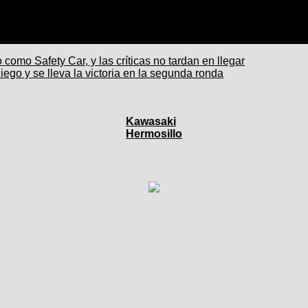
como Safety Car, y las críticas no tardan en llegar
go y se lleva la victoria en la segunda ronda
Kawasaki
Hermosillo