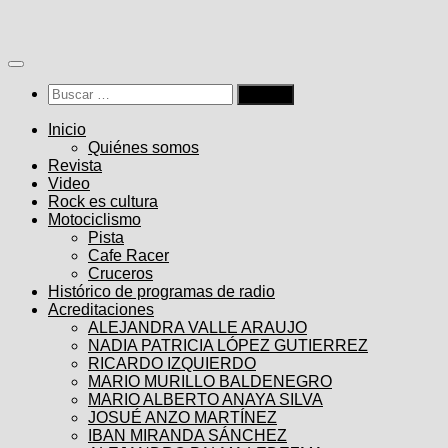
Saltar
al
contenido
Buscar:
Inicio
Quiénes somos
Revista
Video
Rock es cultura
Motociclismo
Pista
Cafe Racer
Cruceros
Histórico de programas de radio
Acreditaciones
ALEJANDRA VALLE ARAUJO
NADIA PATRICIA LÓPEZ GUTIERREZ
RICARDO IZQUIERDO
MARIO MURILLO BALDENEGRO
MARIO ALBERTO ANAYA SILVA
JOSUÉ ANZO MARTÍNEZ
IBAN MIRANDA SÁNCHEZ