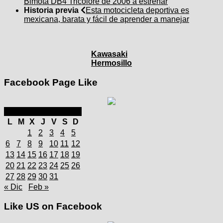
Bimota DB4 Tricolore de 2006 a estrenar
Historia previa
Esta motocicleta deportiva es
mexicana, barata y fácil de aprender a manejar
Kawasaki
Hermosillo
Facebook Page Like
enero 2025
L
M
X
J
V
S
D
1
2
3
4
5
6
7
8
9
10
11
12
13
14
15
16
17
18
19
20
21
22
23
24
25
26
27
28
29
30
31
« Dic
Feb »
Like US on Facebook