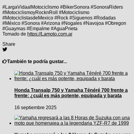
#LargaVidaalMotociclismo #BikerSonora #SonoraRiders
#MotociclismoyRocknRoll #Motociclismo
#MotociclistasdeMexico #Rock #Siguenos #Rodadas
#México #Sonora #Arizona #Nogales #Navojoa #Obregon
#Guaymas #Empalme #AguaPrieta
Tomado de
https://Lamoto.com.ar
Share
También te podría gustar...
Honda Transalp 750 y Yamaha Ténéré 700 frente a
frente: ¿cuál es más potente, equipada y barata
16 septiembre 2025