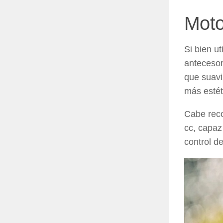
Moto
Si bien u
antecesor
que suaviz
más estét
Cabe reco
cc
, capaz
control d