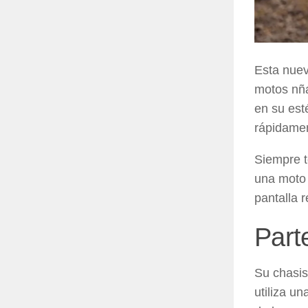
Esta nue
motos nña
en su est
rápidamen
Siempre 
una moto 
pantalla 
Parte
Su
chasis
utiliza u