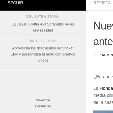
SEGUIR:
REVISTA
SIGUIENTE HISTORIA
Nuev
La Janus Gryffin 450 Scrambler ya es
una realidad
ant
HISTORIA PREVIA
Aprovecha los descuentos de Sticker
Eloy y personaliza tu moto con diseños
POR
ADMIN
únicos
¿En qué s
La
Honda
media cil
Kawasaki
de la cas
Hermosillo