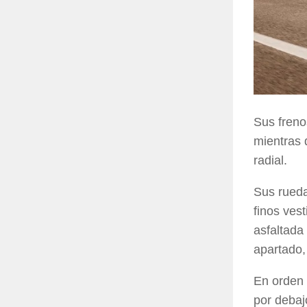
Sus fren
mientras 
radial.
Sus rued
finos ves
asfaltada
apartado, 
En orden 
por debaj