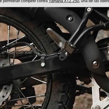
le permitirán competir contra
Yamaha XTZ 250
, una de las líder