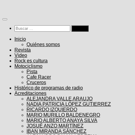
Saltar
al
contenido
Buscar:
Inicio
Quiénes somos
Revista
Video
Rock es cultura
Motociclismo
Pista
Cafe Racer
Cruceros
Histórico de programas de radio
Acreditaciones
ALEJANDRA VALLE ARAUJO
NADIA PATRICIA LÓPEZ GUTIERREZ
RICARDO IZQUIERDO
MARIO MURILLO BALDENEGRO
MARIO ALBERTO ANAYA SILVA
JOSUÉ ANZO MARTÍNEZ
IBAN MIRANDA SÁNCHEZ