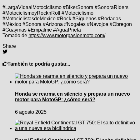
#LargaVidaalMotociclismo #BikerSonora #SonoraRiders
#MotociclismoyRocknRoll #Motociclismo
#MotociclistasdeMexico #Rock #Siguenos #Rodadas
#México #Sonora #Arizona #Nogales #Navojoa #Obregon
#Guaymas #Empalme #AguaPrieta
Tomado de
https://www.motorpasionmoto.com/
Share
También te podría gustar...
Honda se rearma en silencio y prepara un nuevo
motor para MotoGP: ¿cómo será?
6 agosto 2025