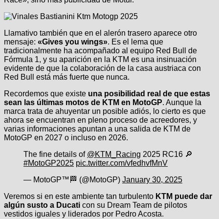
Llamativo también que en el alerón trasero aparece otro
mensaje:
«Gives you wings»
. Es el lema que
tradicionalmente ha acompañado al equipo Red Bull de
Fórmula 1, y su aparición en la KTM es una insinuación
evidente de que la colaboración de la casa austriaca con
Red Bull está más fuerte que nunca.
Recordemos que existe
una posibilidad real de que estas
sean las últimas motos de KTM en MotoGP
. Aunque la
marca trata de ahuyentar un posible adiós, lo cierto es que
ahora se encuentran en pleno proceso de acreedores, y
varias informaciones apuntan a una salida de KTM de
MotoGP en 2027 o incluso en 2026.
The fine details of
@KTM_Racing
2025 RC16 🔎
#MotoGP2025
pic.twitter.com/vfedhvfMnV
— MotoGP™🏁 (@MotoGP)
January 30, 2025
Veremos si en este ambiente tan turbulento
KTM puede dar
algún susto a Ducati
con su Dream Team de pilotos
vestidos iguales y liderados por Pedro Acosta.