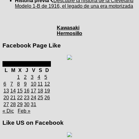
Historia previa
Descubre la historia de la Cleveland
Modelo 1-B de 1916, el legado de una era motorizada
Kawasaki
Hermosillo
Facebook Page Like
enero 2025
L
M
X
J
V
S
D
1
2
3
4
5
6
7
8
9
10
11
12
13
14
15
16
17
18
19
20
21
22
23
24
25
26
27
28
29
30
31
« Dic
Feb »
Like US on Facebook