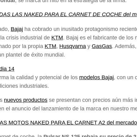
Condal
, se marca un hito en la estrategia de la firma.
DAS LAS NAKED PARA EL CARNET DE COCHE del m
lado,
Bajaj
ha cobrado un inusitado protagonismo recient
a crisis industrial de
KTM
. Bajaj es el fabricante de lo
ado por la propia
KTM
,
Husqvarna
y
GasGas
. Además,
 un plantel de éxito mundial.
irma la calidad y potencial de los
modelos Bajaj
, con un 
liciones industriales.
us
nuevos productos
se presentan con precios aún más i
 en el anuncio del lanzamiento de la marca en nuestro 
AS MOTOS NAKED PARA EL CARNET A2 del mercado
arnet de coche, la
Pulsar NS 125 rebaja su precio de 2