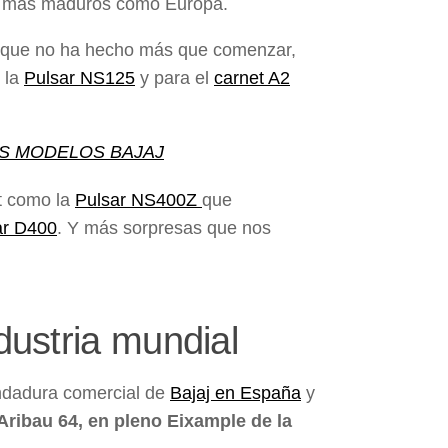
los más maduros como Europa.
o que no ha hecho más que comenzar,
 la
Pulsar NS125
y para el
carnet A2
S LOS MODELOS BAJAJ
t como la
Pulsar NS400Z
que
r D400
. Y más sorpresas que nos
ndustria mundial
andadura comercial de
Bajaj en España
y
 Aribau 64, en pleno Eixample de la