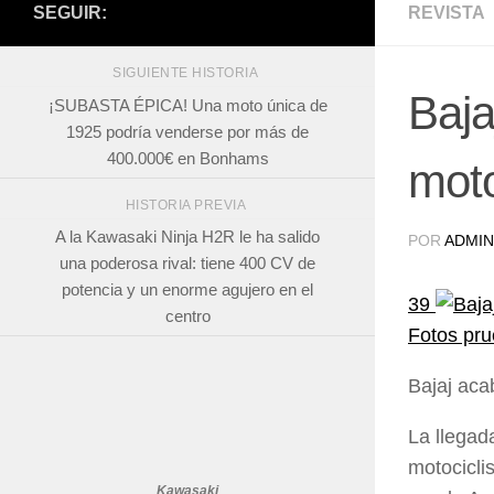
SEGUIR:
REVISTA
SIGUIENTE HISTORIA
Baja
¡SUBASTA ÉPICA! Una moto única de
1925 podría venderse por más de
400.000€ en Bonhams
mot
HISTORIA PREVIA
A la Kawasaki Ninja H2R le ha salido
POR
ADMIN
una poderosa rival: tiene 400 CV de
potencia y un enorme agujero en el
39
centro
Fotos pr
Bajaj aca
La llega
motocicli
Kawasaki