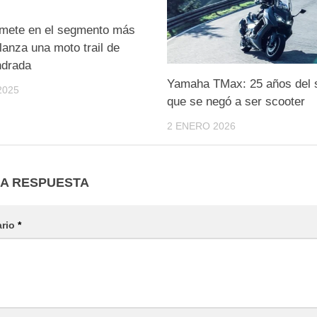
mete en el segmento más
 lanza una moto trail de
ndrada
Yamaha TMax: 25 años del 
2025
que se negó a ser scooter
2 ENERO 2026
NA RESPUESTA
ario
*