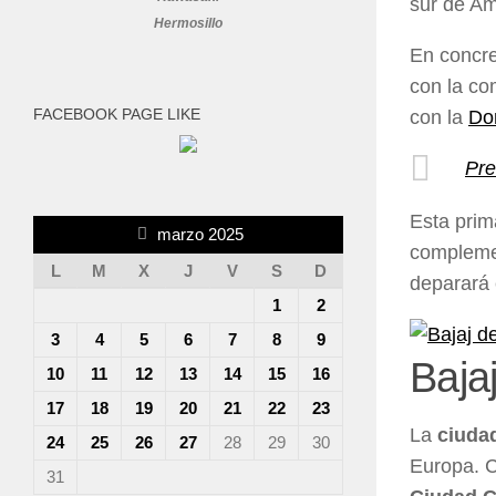
sur de Am
Hermosillo
En concre
con la co
FACEBOOK PAGE LIKE
con la
Do
Pre
Esta prim
marzo 2025
complemen
L
M
X
J
V
S
D
deparará 
1
2
3
4
5
6
7
8
9
Baja
10
11
12
13
14
15
16
17
18
19
20
21
22
23
La
ciuda
24
25
26
27
28
29
30
Europa. C
31