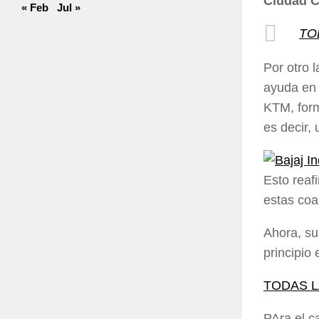
Ciudad 
« Feb
Jul »
TO
Por otro 
ayuda en l
KTM, form
es decir,
Esto reaf
estas coa
Ahora, s
principio
TODAS L
PAra el c