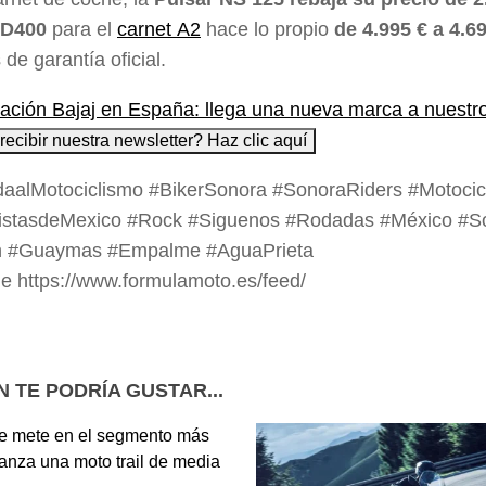
 D400
para el
carnet
A2
hace lo propio
de 4.995 € a 4.6
 de garantía oficial.
recibir nuestra newsletter? Haz clic aquí
daalMotociclismo #BikerSonora #SonoraRiders #Motocic
listasdeMexico #Rock #Siguenos #Rodadas #México #S
 #Guaymas #Empalme #AguaPrieta
 https://www.formulamoto.es/feed/
N TE PODRÍA GUSTAR...