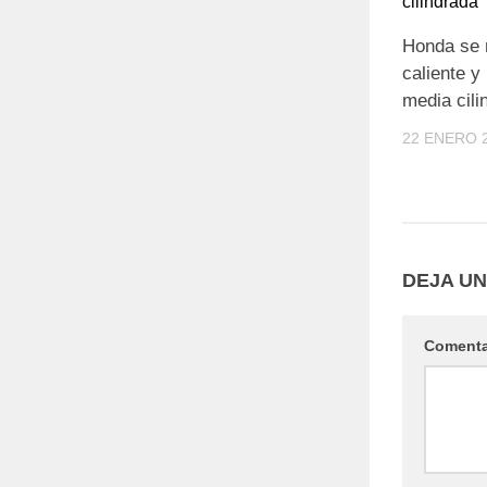
Honda se 
caliente y
media cili
22 ENERO 
DEJA U
Coment