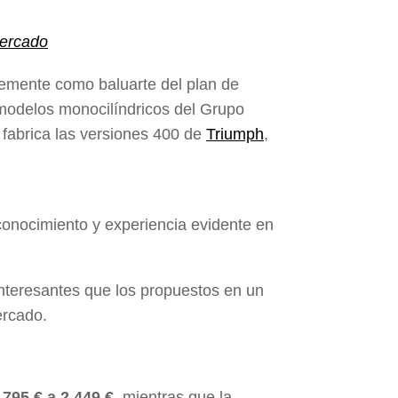
ercado
emente como baluarte del plan de
s modelos monocilíndricos del Grupo
 fabrica las versiones 400 de
Triumph
,
conocimiento y experiencia evidente en
nteresantes que los propuestos en un
mercado.
.795 € a 2.449 €
, mientras que la