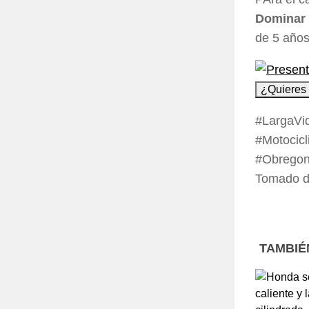
Dominar
de 5 años
¿Quieres 
#LargaVi
#Motocic
#Obregon
Tomado de
TAMBIÉ