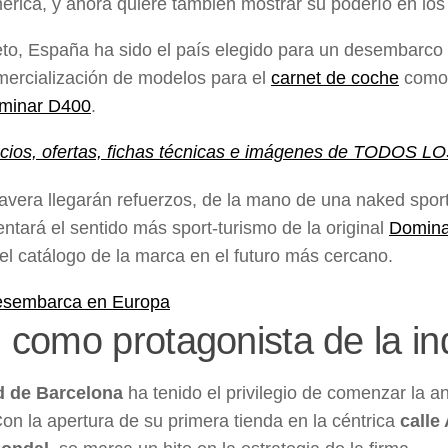
érica, y ahora quiere también mostrar su poderío en 
to, España ha sido el país elegido para un desembarc
mercialización de modelos para el
carnet de coche
como
minar D400
.
cios, ofertas, fichas técnicas e imágenes de TODO
avera llegarán refuerzos, de la mano de una naked spor
tará el sentido más sport-turismo de la original
Domina
el catálogo de la marca en el futuro más cercano.
j como protagonista de la i
d de Barcelona
ha tenido el privilegio de comenzar la 
on la apertura de su primera tienda en la céntrica
calle