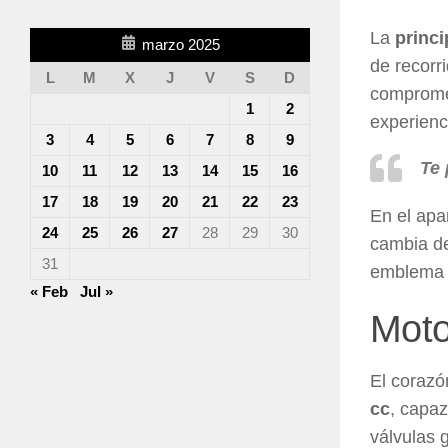
La
princi
marzo 2025
de recorr
L
M
X
J
V
S
D
compromet
1
2
experienc
3
4
5
6
7
8
9
Te 
10
11
12
13
14
15
16
17
18
19
20
21
22
23
En el apa
24
25
26
27
28
29
30
cambia de
31
emblem
« Feb
Jul »
Moto
El corazó
cc
, capa
válvulas 