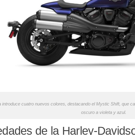
 introduce cuatro nuevos colores, destacando el Mystic Shift, que c
oscuro a violeta y azul.
dades de la Harley-Davidso