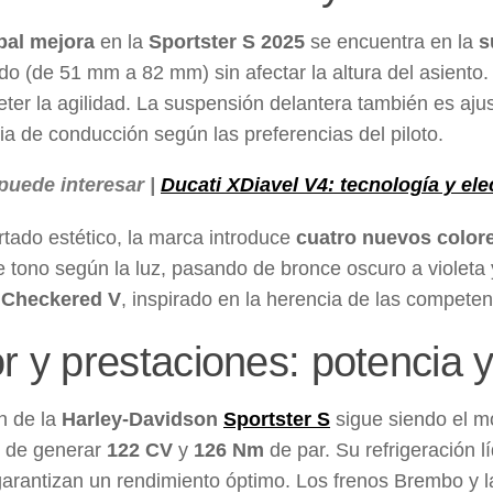
pal mejora
en la
Sportster S 2025
se encuentra en la
s
ido (de 51 mm a 82 mm) sin afectar la altura del asiento
er la agilidad. La suspensión delantera también es ajus
ia de conducción según las preferencias del piloto.
puede interesar |
Ducati XDiavel V4: tecnología y ele
rtado estético, la marca introduce
cuatro nuevos color
 tono según la luz, pasando de bronce oscuro a violeta 
a
Checkered V
, inspirado en la herencia de las competen
r y prestaciones: potencia y
n de la
Harley-Davidson
Sportster S
sigue siendo el m
z de generar
122 CV
y
126 Nm
de par. Su refrigeración l
garantizan un rendimiento óptimo. Los frenos Brembo y 