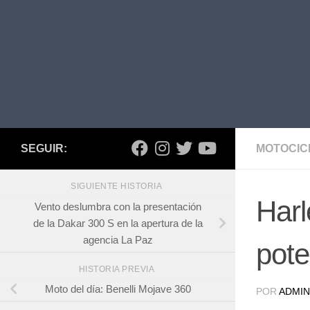
SEGUIR:
MOTOCIC
SIGUIENTE HISTORIA
Harl
Vento deslumbra con la presentación
de la Dakar 300 S en la apertura de la
agencia La Paz
pote
HISTORIA PREVIA
Moto del día: Benelli Mojave 360
POR
ADMIN