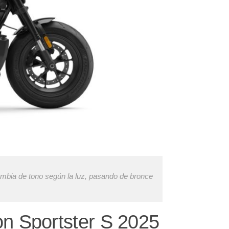
ambia de tono según la luz, pasando de bronce
n Sportster S 2025