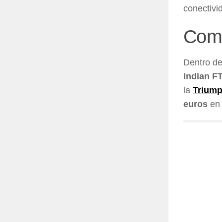
conectivi
Comp
Dentro de
Indian F
la
Triump
euros
en 