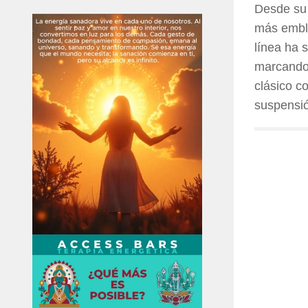
Desde su 
más emble
línea ha 
marcando
clásico c
suspensió