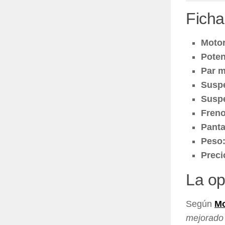
Ficha
Motor
Poten
Par m
Suspe
Suspe
Freno
Panta
Peso
Preci
La op
Según
Mo
mejorado 