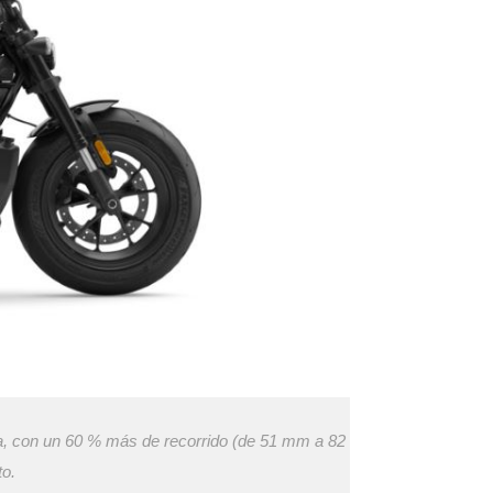
ra, con un 60 % más de recorrido (de 51 mm a 82
to.