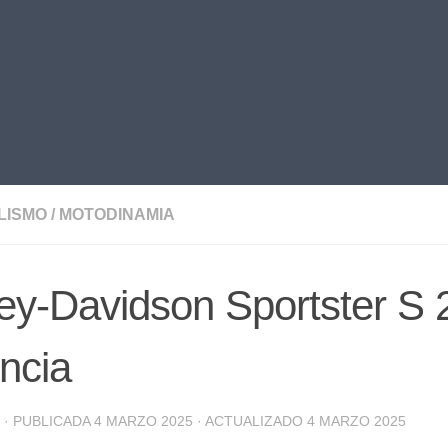
LISMO
/
MOTODINAMIA
ey-Davidson Sportster S 
ncia
· PUBLICADA
4 MARZO 2025
· ACTUALIZADO
4 MARZO 2025