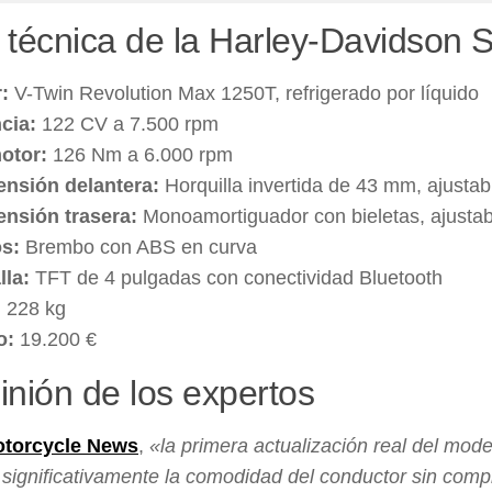
 técnica de la Harley-Davidson 
:
V-Twin Revolution Max 1250T, refrigerado por líquido
cia:
122 CV a 7.500 rpm
otor:
126 Nm a 6.000 rpm
nsión delantera:
Horquilla invertida de 43 mm, ajustab
nsión trasera:
Monoamortiguador con bieletas, ajustab
s:
Brembo con ABS en curva
lla:
TFT de 4 pulgadas con conectividad Bluetooth
:
228 kg
o:
19.200 €
inión de los expertos
torcycle News
,
«la primera actualización real del mo
significativamente la comodidad del conductor sin comp